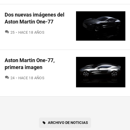
Dos nuevas imágenes del
Aston Martin One-77
COMENTARIOS
25
HACE 18 AÑOS
Aston Martin One-77,
primera imagen
COMENTARIOS
24
HACE 18 AÑOS
ARCHIVO DE NOTICIAS