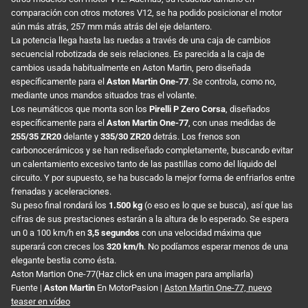
comparación con otros motores V12, se ha podido posicionar el motor
aún más atrás, 257 mm más atrás del eje delantero.
La potencia llega hasta las ruedas a través de una caja de cambios
secuencial robotizada de seis relaciones. Es parecida a la caja de
cambios usada habitualmente en Aston Martin, pero diseñada
específicamente para el
Aston Martin One-77
. Se controla, como no,
mediante unos mandos situados tras el volante.
Los neumáticos que monta son los
Pirelli P Zero Corsa
, diseñados
específicamente para el
Aston Martin One-77
, con unas medidas de
255/35 ZR20
delante y
335/30 ZR20
detrás. Los frenos son
carbonocerámicos y se han rediseñado completamente, buscando evitar
un calentamiento excesivo tanto de las pastillas como del líquido del
circuito. Y por supuesto, se ha buscado la mejor forma de enfriarlos entre
frenadas y aceleraciones.
Su peso final rondará los
1.500 kg
(o eso es lo que se busca), así que las
cifras de sus prestaciones estarán a la altura de lo esperado. Se espera
un 0 a 100 km/h en
3,5 segundos
con una velocidad máxima que
superará con creces los
320 km/h
. No podíamos esperar menos de una
elegante bestia como ésta.
Aston Martion One-77(Haz click en una imagen para ampliarla)
Fuente |
Aston Martin
En MotorPasion |
Aston Martin One-77, nuevo
teaser en vídeo