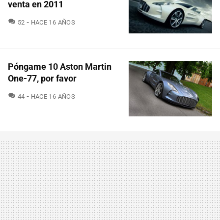
venta en 2011
COMENTARIOS
52
HACE 16 AÑOS
Póngame 10 Aston Martin
One-77, por favor
COMENTARIOS
44
HACE 16 AÑOS