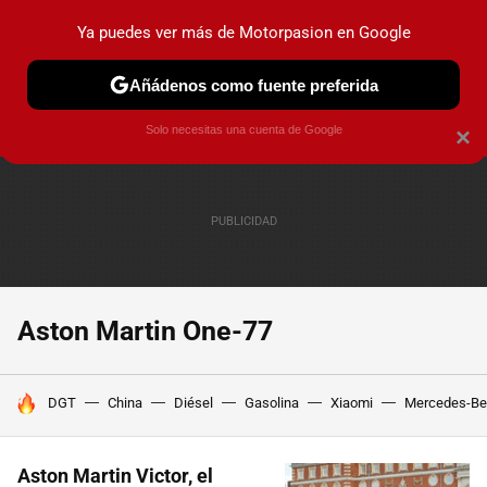
Ya puedes ver más de Motorpasion en Google
PRUEBAS
COCHES ELÉCTRICOS
OBSERVATORIO
F1
Añádenos como fuente preferida
Solo necesitas una cuenta de Google
×
Aston Martin One-77
HOY SE HABLA DE
DGT
China
Diésel
Gasolina
Xiaomi
Mercedes-Be
Aston Martin Victor, el