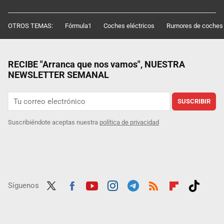
OTROS TEMAS:
Fórmula1
Coches eléctricos
Rumores de coches
RECIBE "Arranca que nos vamos", NUESTRA
NEWSLETTER SEMANAL
SUSCRIBIR
Suscribiéndote aceptas nuestra
política de privacidad
Síguenos
Twit
Fac
Yout
Inst
Tele
RSS
Flip
Tikt
ter
ebo
ube
agra
gra
boar
ok