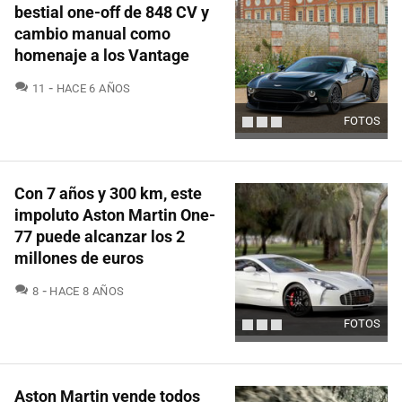
bestial one-off de 848 CV y
cambio manual como
homenaje a los Vantage
COMENTARIOS
11
HACE 6 AÑOS
FOTOS
Con 7 años y 300 km, este
impoluto Aston Martin One-
77 puede alcanzar los 2
millones de euros
COMENTARIOS
8
HACE 8 AÑOS
FOTOS
Aston Martin vende todos