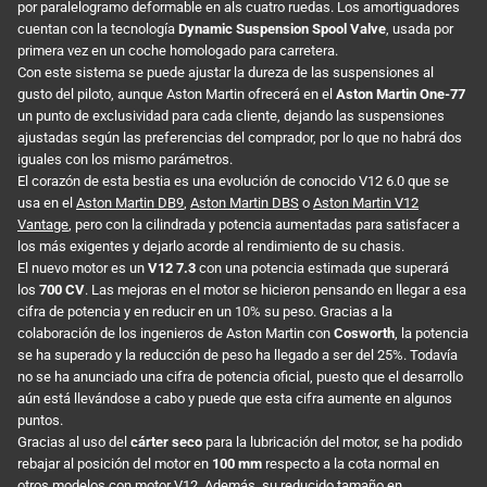
por paralelogramo deformable en als cuatro ruedas. Los amortiguadores
cuentan con la tecnología
Dynamic Suspension Spool Valve
, usada por
primera vez en un coche homologado para carretera.
Con este sistema se puede ajustar la dureza de las suspensiones al
gusto del piloto, aunque Aston Martin ofrecerá en el
Aston Martin One-77
un punto de exclusividad para cada cliente, dejando las suspensiones
ajustadas según las preferencias del comprador, por lo que no habrá dos
iguales con los mismo parámetros.
El corazón de esta bestia es una evolución de conocido V12 6.0 que se
usa en el
Aston Martin DB9
,
Aston Martin DBS
o
Aston Martin V12
Vantage
, pero con la cilindrada y potencia aumentadas para satisfacer a
los más exigentes y dejarlo acorde al rendimiento de su chasis.
El nuevo motor es un
V12 7.3
con una potencia estimada que superará
los
700 CV
. Las mejoras en el motor se hicieron pensando en llegar a esa
cifra de potencia y en reducir en un 10% su peso. Gracias a la
colaboración de los ingenieros de Aston Martin con
Cosworth
, la potencia
se ha superado y la reducción de peso ha llegado a ser del 25%. Todavía
no se ha anunciado una cifra de potencia oficial, puesto que el desarrollo
aún está llevándose a cabo y puede que esta cifra aumente en algunos
puntos.
Gracias al uso del
cárter seco
para la lubricación del motor, se ha podido
rebajar al posición del motor en
100 mm
respecto a la cota normal en
otros modelos con motor V12. Además, su reducido tamaño en