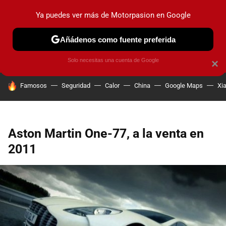
Ya puedes ver más de Motorpasion en Google
PRUEBAS
COCHES ELÉCTRICOS
OBSERVATORIO
F1
Añádenos como fuente preferida
Solo necesitas una cuenta de Google
×
HOY SE HABLA DE
Famosos
Seguridad
Calor
China
Google Maps
Xi
Aston Martin One-77, a la venta en
2011