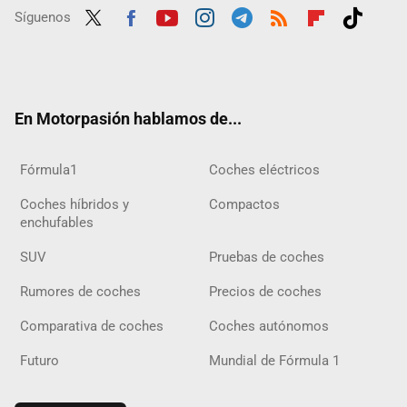
Síguenos
Twit
Fac
Yout
Inst
Tele
RSS
Flip
Tikt
ter
ebo
ube
agra
gra
boar
ok
ok
m
m
d
En Motorpasión hablamos de...
Fórmula1
Coches eléctricos
Coches híbridos y
Compactos
enchufables
SUV
Pruebas de coches
Rumores de coches
Precios de coches
Comparativa de coches
Coches autónomos
Futuro
Mundial de Fórmula 1