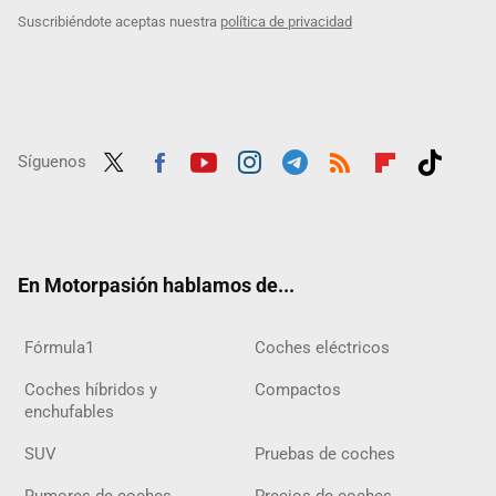
Suscribiéndote aceptas nuestra
política de privacidad
Síguenos
Twit
Fac
Yout
Inst
Tele
RSS
Flip
Tikt
ter
ebo
ube
agra
gra
boar
ok
ok
m
m
d
En Motorpasión hablamos de...
Fórmula1
Coches eléctricos
Coches híbridos y
Compactos
enchufables
SUV
Pruebas de coches