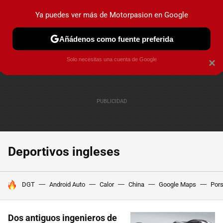
Ya puedes ver más de Motorpasion en Google
PRUEBAS
COCHES ELÉCTRICOS
OBSERVATORIO
F1
Añádenos como fuente preferida
Solo necesitas una cuenta de Google
×
Deportivos ingleses
HOY SE HABLA DE
DGT
Android Auto
Calor
China
Google Maps
Por
Dos antiguos ingenieros de