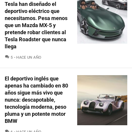
Tesla han diseñado el
deportivo eléctrico que
necesitamos. Pesa menos
que un Mazda MX-5 y
pretende robar clientes al
Tesla Roadster que nunca
llega
COMENTARIOS
5
HACE UN AÑO
El deportivo inglés que
apenas ha cambiado en 80
años sigue más vivo que
nunca: descapotable,
tecnología moderna, peso
pluma y un potente motor
BMW
COMENTARIOS
6
HACE UN AÑO