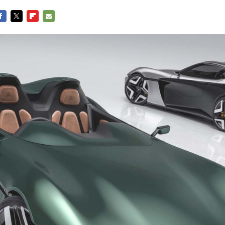
ACEBOOK
TWITTER
FLIPBOARD
E-
MAIL