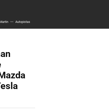
Martin
Autopistas
han
e
 Mazda
Tesla