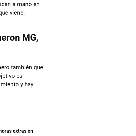
rican a mano en
que viene.
fueron MG,
 pero también que
jetivo es
dimiento y hay
oras extras en