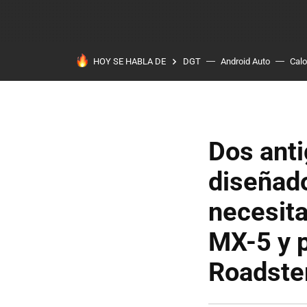
HOY SE HABLA DE
DGT
Android Auto
Calo
Dos anti
diseñado
necesit
MX-5 y p
Roadster