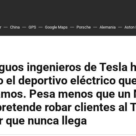
r
China
GPS
Google Maps
Porsche
Alemania
Aston 
guos ingenieros de Tesla 
 el deportivo eléctrico qu
amos. Pesa menos que un
retende robar clientes al 
 que nunca llega