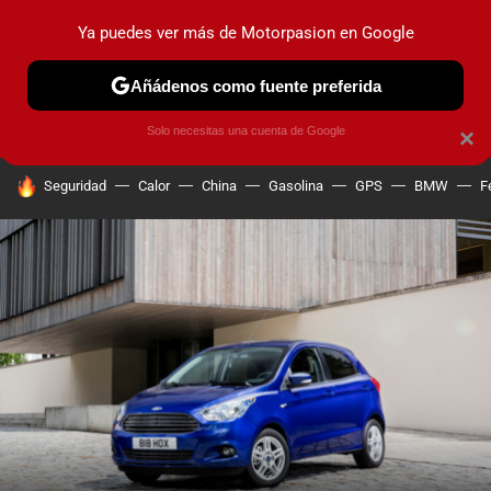
Ya puedes ver más de Motorpasion en Google
PRUEBAS
COCHES ELÉCTRICOS
OBSERVATORIO
F1
Añádenos como fuente preferida
Solo necesitas una cuenta de Google
×
HOY SE HABLA DE
Seguridad
Calor
China
Gasolina
GPS
BMW
F