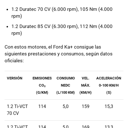
1.2 Duratec 70 CV (6.000 rpm), 105 Nm (4.000
rpm)
1.2 Duratec 85 CV (6.300 rpm), 112 Nm (4.000
rpm)
Con estos motores, el Ford Ka+ consigue las
siguientes prestaciones y consumos, según datos
oficiales:
VERSIÓN
EMISIONES
CONSUMO
VEL.
ACELERACIÓN
CO₂
NEDC
MÁX.
0-100 KM/H
(G/KM)
(L/100 KM)
(KM/H)
(S)
1.2 Ti-VCT
114
5,0
159
15,3
70 CV
1.2 Ti-VCT
114
5,0
169
13,3