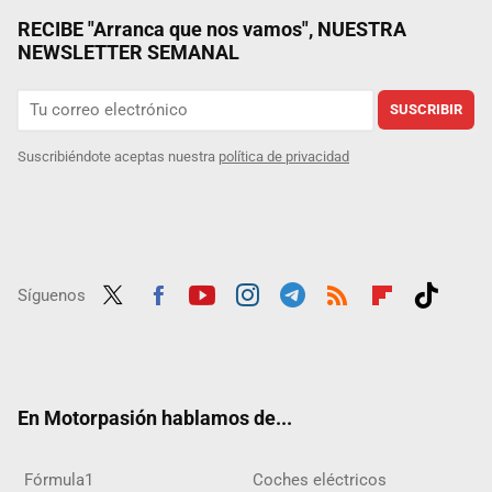
RECIBE "Arranca que nos vamos", NUESTRA
NEWSLETTER SEMANAL
SUSCRIBIR
Suscribiéndote aceptas nuestra
política de privacidad
Síguenos
Twit
Fac
Yout
Inst
Tele
RSS
Flip
Tikt
ter
ebo
ube
agra
gra
boar
ok
ok
m
m
d
En Motorpasión hablamos de...
Fórmula1
Coches eléctricos