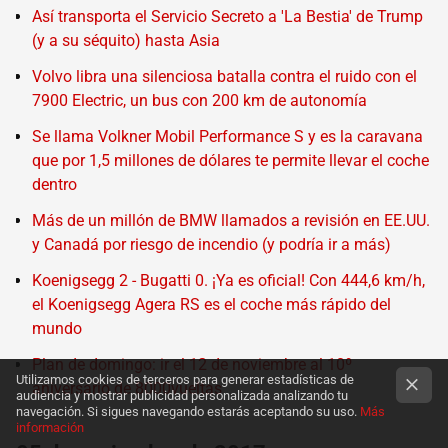
Así transporta el Servicio Secreto a 'La Bestia' de Trump
(y a su séquito) hasta Asia
Volvo libra una silenciosa batalla contra el ruido con el
7900 Electric, un bus con 200 km de autonomía
Se llama Volkner Mobil Performance S y es la caravana
que por 1,5 millones de dólares te permite llevar el coche
dentro
Más de un millón de BMW llamados a revisión en EE.UU.
y Canadá por riesgo de incendio (y podría ir a más)
Koenigsegg 2 - Bugatti 0. ¡Ya es oficial! Con 444,6 km/h,
el Koenigsegg Agera RS es el coche más rápido del
mundo
Plan de domingo: ir el 12 de noviembre al 10º
Utilizamos cookies de terceros para generar estadísticas de
aniversario de 8000vueltas
audiencia y mostrar publicidad personalizada analizando tu
navegación. Si sigues navegando estarás aceptando su uso.
Más
información