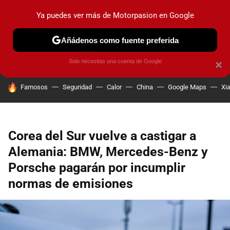
Ya puedes ver más de Motorpasion en Google
PRUEBAS
COCHES ELÉCTRICOS
OBSERVATORIO
F1
Añádenos como fuente preferida
Solo necesitas una cuenta de Google
×
HOY SE HABLA DE
Famosos
Seguridad
Calor
China
Google Maps
Xi
Corea del Sur vuelve a castigar a
Alemania: BMW, Mercedes-Benz y
Porsche pagarán por incumplir
normas de emisiones