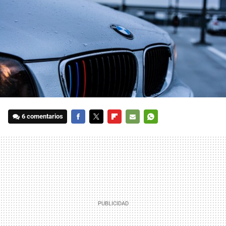
6 comentarios
FACEBOOK
TWITTER
FLIPBOARD
E-
WHATSAPP
MAIL