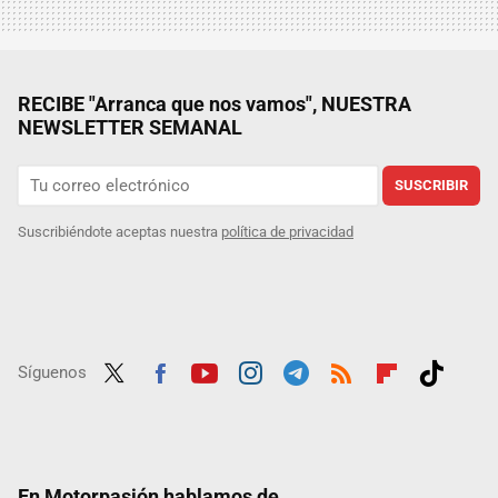
RECIBE "Arranca que nos vamos", NUESTRA
NEWSLETTER SEMANAL
SUSCRIBIR
Suscribiéndote aceptas nuestra
política de privacidad
Síguenos
Twit
Fac
Yout
Inst
Tele
RSS
Flip
Tikt
ter
ebo
ube
agra
gra
boar
ok
ok
m
m
d
En Motorpasión hablamos de...