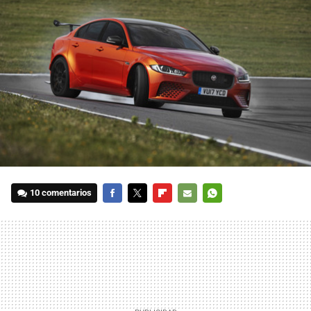
10 comentarios
FACEBOOK
TWITTER
FLIPBOARD
E-
WHATSAPP
MAIL