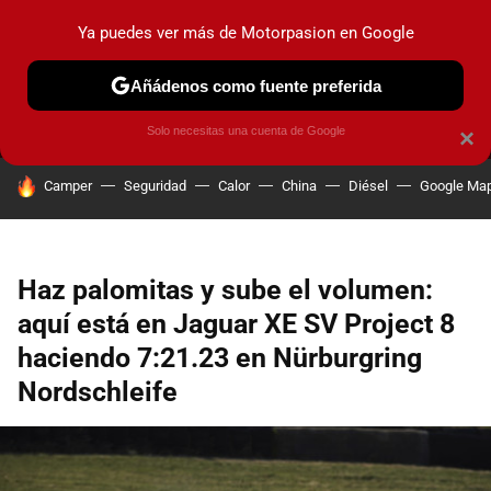
Ya puedes ver más de Motorpasion en Google
MENÚ
NUEVO
Añádenos como fuente preferida
PRUEBAS
COCHES ELÉCTRICOS
OBSERVATORIO
F1
Solo necesitas una cuenta de Google
×
HOY SE HABLA DE
Camper
Seguridad
Calor
China
Diésel
Google Ma
Haz palomitas y sube el volumen:
aquí está en Jaguar XE SV Project 8
haciendo 7:21.23 en Nürburgring
Nordschleife