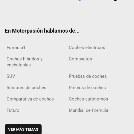
Twit
Fac
Yout
Inst
Tele
RSS
Flip
Tikt
ter
ebo
ube
agra
gra
boar
ok
ok
m
m
d
En Motorpasión hablamos de...
Fórmula1
Coches eléctricos
Coches híbridos y
Compactos
enchufables
SUV
Pruebas de coches
Rumores de coches
Precios de coches
Comparativa de coches
Coches autónomos
Futuro
Mundial de Fórmula 1
VER MÁS TEMAS