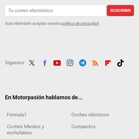
SUSCRIBIR
Suscribiéndote aceptas nuestra
política de privacidad
Síguenos
Twit
Fac
Yout
Inst
Tele
RSS
Flip
Tikt
ter
ebo
ube
agra
gra
boar
ok
ok
m
m
d
En Motorpasión hablamos de...
Fórmula1
Coches eléctricos
Coches híbridos y
Compactos
enchufables