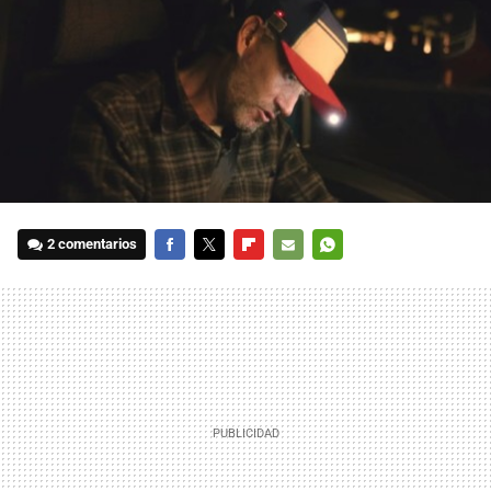
2 comentarios
FACEBOOK
TWITTER
FLIPBOARD
E-
WHATSAPP
MAIL