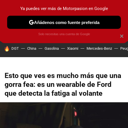
Ya puedes ver más de Motorpasion en Google
PRUEBAS
COCHES ELÉCTRICOS
OBSERVATORIO
F1
Añádenos como fuente preferida
Solo necesitas una cuenta de Google
×
HOY SE HABLA DE
DGT
China
Gasolina
Xiaomi
Mercedes-Benz
Peug
Esto que ves es mucho más que una
gorra fea: es un wearable de Ford
que detecta la fatiga al volante