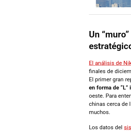
Un “muro” 
estratégic
El análisis de Ni
finales de dicie
El primer gran r
en forma de “L”
oeste. Para ente
chinas cerca de 
muchos.
Los datos del
si