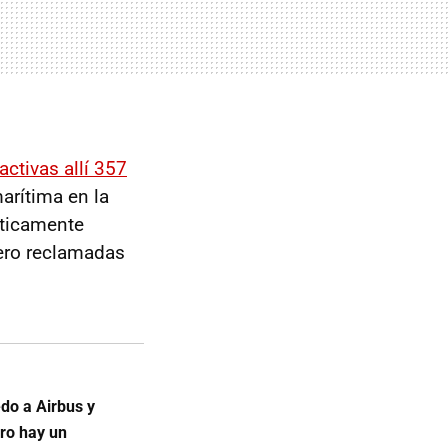
activas allí 357
arítima en la
cticamente
pero reclamadas
do a Airbus y
ero hay un