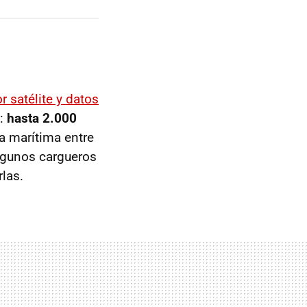
 satélite y datos
l:
hasta 2.000
ra marítima entre
lgunos cargueros
las.