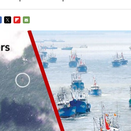
CEBOOK
TWITTER
FLIPBOARD
E-
MAIL