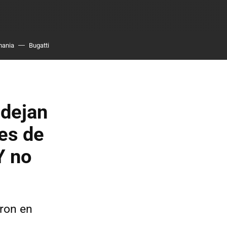
mania
Bugatti
 dejan
es de
Y no
ron en