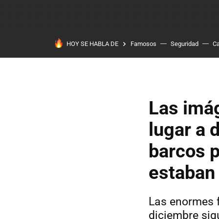
HOY SE HABLA DE
Famosos
Seguridad
Ca
Las imá
lugar a 
barcos p
estaban 
Las enormes 
diciembre sig