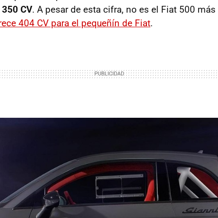
,
350 CV
. A pesar de esta cifra, no es el Fiat 500 más
ece 404 CV para el pequeñín de Fiat
.