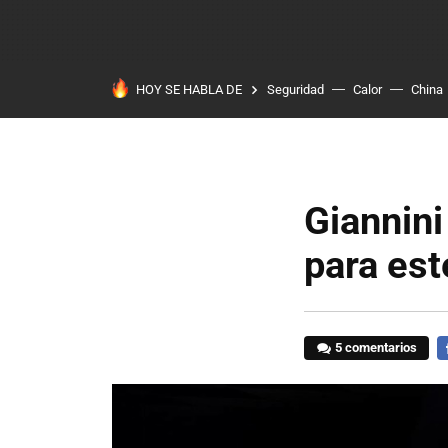
HOY SE HABLA DE
Seguridad
Calor
China
Giannini
para est
5 comentarios
F