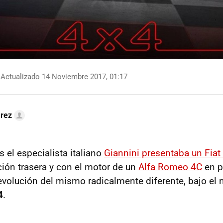
Actualizado 14 Noviembre 2017, 01:17
arez
el especialista italiano
Giannini presentaba un Fia
cción trasera y con el motor de un
Alfa Romeo 4C
en p
evolución del mismo radicalmente diferente, bajo el
4
.