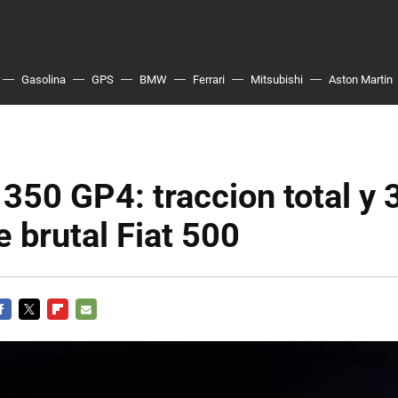
Gasolina
GPS
BMW
Ferrari
Mitsubishi
Aston Martin
 350 GP4: traccion total y
e brutal Fiat 500
ACEBOOK
TWITTER
FLIPBOARD
E-
MAIL