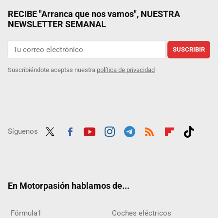
RECIBE "Arranca que nos vamos", NUESTRA
NEWSLETTER SEMANAL
SUSCRIBIR
Suscribiéndote aceptas nuestra
política de privacidad
Síguenos
Twit
Fac
Yout
Inst
Tele
RSS
Flip
Tikt
ter
ebo
ube
agra
gra
boar
ok
ok
m
m
d
En Motorpasión hablamos de...
Fórmula1
Coches eléctricos