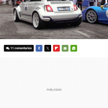
11 comentarios
FACEBOOK
TWITTER
FLIPBOARD
E-
WHATSAPP
MAIL