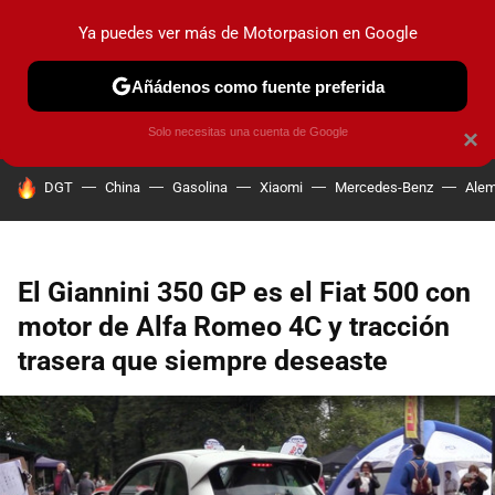
Ya puedes ver más de Motorpasion en Google
PRUEBAS
COCHES ELÉCTRICOS
OBSERVATORIO
F1
Añádenos como fuente preferida
Solo necesitas una cuenta de Google
×
HOY SE HABLA DE
DGT
China
Gasolina
Xiaomi
Mercedes-Benz
Alem
El Giannini 350 GP es el Fiat 500 con
motor de Alfa Romeo 4C y tracción
trasera que siempre deseaste