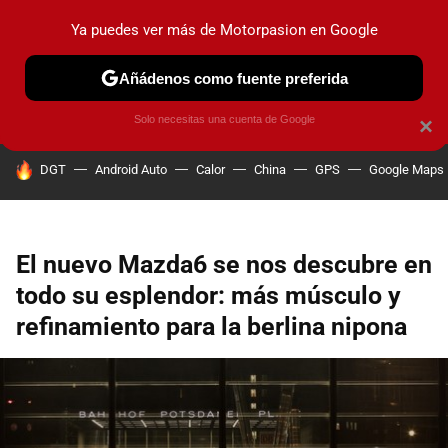
Ya puedes ver más de Motorpasion en Google
PRUEBAS
COCHES ELÉCTRICOS
OBSERVATORIO
F1
Añádenos como fuente preferida
Solo necesitas una cuenta de Google
×
HOY SE HABLA DE
DGT
Android Auto
Calor
China
GPS
Google Maps
El nuevo Mazda6 se nos descubre en
todo su esplendor: más músculo y
refinamiento para la berlina nipona