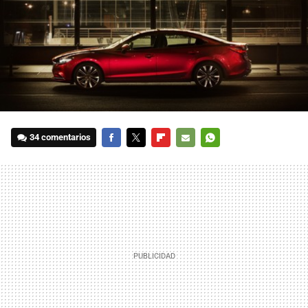
34 comentarios
FACEBOOK
TWITTER
FLIPBOARD
E-
WHATSAPP
MAIL