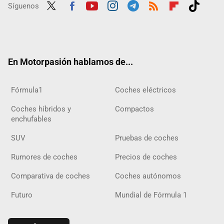
Síguenos
Twit
Fac
Yout
Inst
Tele
RSS
Flip
Tikt
ter
ebo
ube
agra
gra
boar
ok
ok
m
m
d
En Motorpasión hablamos de...
Fórmula1
Coches eléctricos
Coches híbridos y
Compactos
enchufables
SUV
Pruebas de coches
Rumores de coches
Precios de coches
Comparativa de coches
Coches autónomos
Futuro
Mundial de Fórmula 1