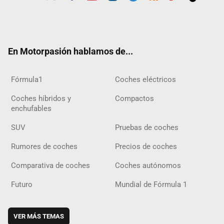
Twit
Fac
Yout
Inst
Tele
RSS
Flip
Tikt
ter
ebo
ube
agra
gra
boar
ok
ok
m
m
d
En Motorpasión hablamos de...
Fórmula1
Coches eléctricos
Coches híbridos y
Compactos
enchufables
SUV
Pruebas de coches
Rumores de coches
Precios de coches
Comparativa de coches
Coches autónomos
Futuro
Mundial de Fórmula 1
VER MÁS TEMAS