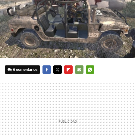
6 comentarios
FACEBOOK
TWITTER
FLIPBOARD
E-
WHATSAPP
MAIL