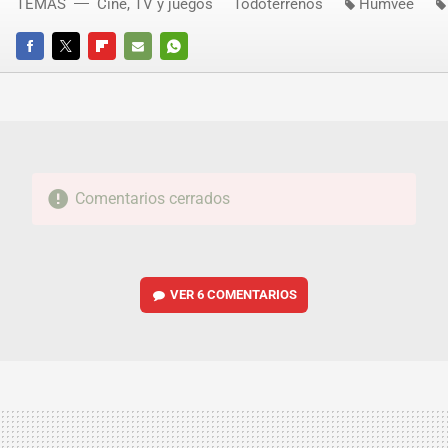
TEMAS
Cine, TV y juegos
Todoterrenos
Humvee
FACEBOOK
TWITTER
FLIPBOARD
E-
WHATSAPP
MAIL
Comentarios cerrados
VER
6 COMENTARIOS