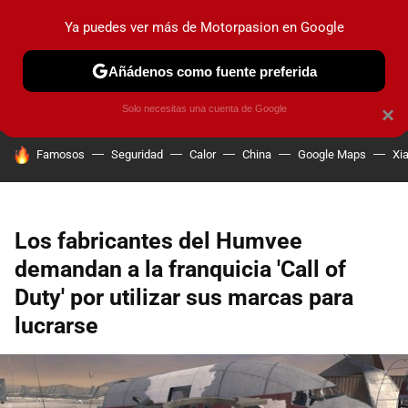
Ya puedes ver más de Motorpasion en Google
PRUEBAS
COCHES ELÉCTRICOS
OBSERVATORIO
F1
Añádenos como fuente preferida
Solo necesitas una cuenta de Google
×
HOY SE HABLA DE
Famosos
Seguridad
Calor
China
Google Maps
Xi
Los fabricantes del Humvee
demandan a la franquicia 'Call of
Duty' por utilizar sus marcas para
lucrarse