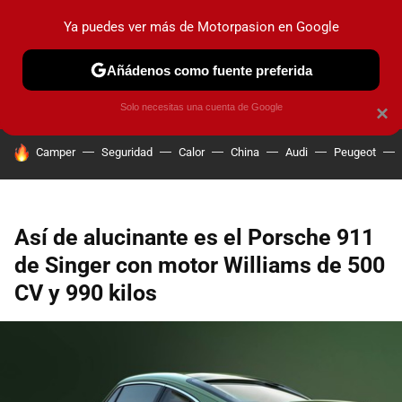
Ya puedes ver más de Motorpasion en Google
PRUEBAS
COCHES ELÉCTRICOS
OBSERVATORIO
F1
Añádenos como fuente preferida
Solo necesitas una cuenta de Google
×
HOY SE HABLA DE
Camper
Seguridad
Calor
China
Audi
Peugeot
Así de alucinante es el Porsche 911
de Singer con motor Williams de 500
CV y 990 kilos