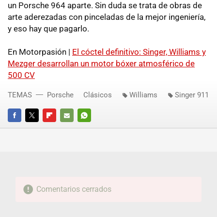
un Porsche 964 aparte. Sin duda se trata de obras de
arte aderezadas con pinceladas de la mejor ingeniería,
y eso hay que pagarlo.
En Motorpasión |
El cóctel definitivo: Singer, Williams y
Mezger desarrollan un motor bóxer atmosférico de
500 CV
TEMAS
Porsche
Clásicos
Williams
Singer 911
FACEBOOK
TWITTER
FLIPBOARD
E-
WHATSAPP
MAIL
Comentarios cerrados