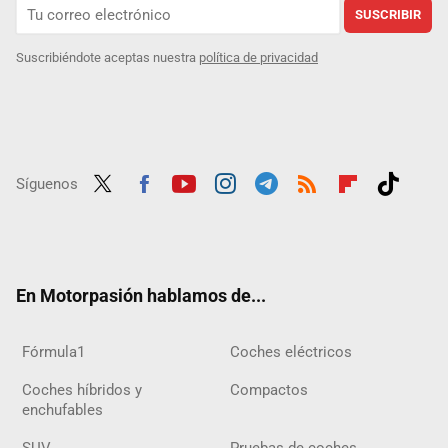
SUSCRIBIR
Suscribiéndote aceptas nuestra
política de privacidad
Síguenos
Twit
Fac
Yout
Inst
Tele
RSS
Flip
Tikt
ter
ebo
ube
agra
gra
boar
ok
ok
m
m
d
En Motorpasión hablamos de...
Fórmula1
Coches eléctricos
Coches híbridos y
Compactos
enchufables
SUV
Pruebas de coches