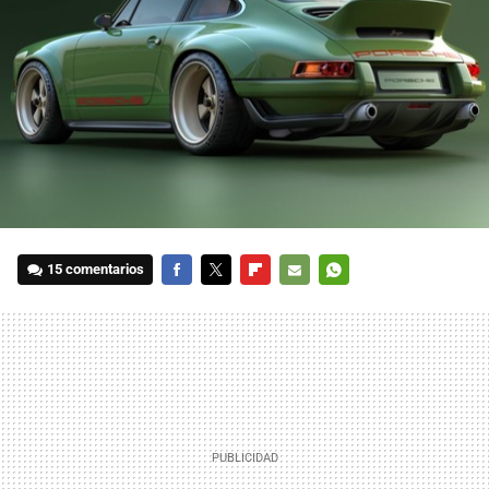
15 comentarios
FACEBOOK
TWITTER
FLIPBOARD
E-
WHATSAPP
MAIL