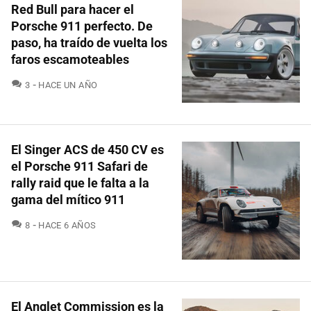
Red Bull para hacer el
Porsche 911 perfecto. De
paso, ha traído de vuelta los
faros escamoteables
COMENTARIOS
3
HACE UN AÑO
El Singer ACS de 450 CV es
el Porsche 911 Safari de
rally raid que le falta a la
gama del mítico 911
COMENTARIOS
8
HACE 6 AÑOS
El Anglet Commission es la