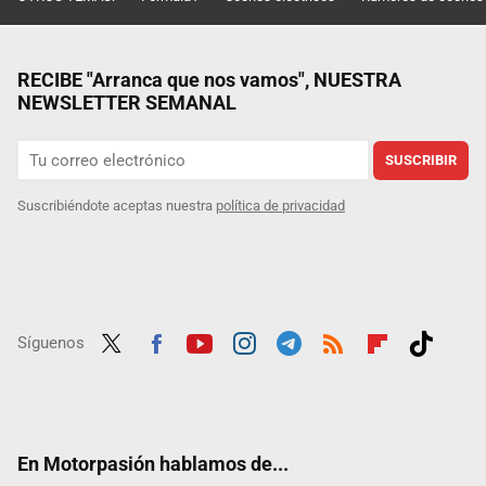
RECIBE "Arranca que nos vamos", NUESTRA
NEWSLETTER SEMANAL
SUSCRIBIR
Suscribiéndote aceptas nuestra
política de privacidad
Síguenos
Twit
Fac
Yout
Inst
Tele
RSS
Flip
Tikt
ter
ebo
ube
agra
gra
boar
ok
ok
m
m
d
En Motorpasión hablamos de...