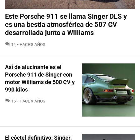
Este Porsche 911 se llama Singer DLS y
es una bestia atmosférica de 507 CV
desarrollada junto a Williams
COMENTARIOS
14
HACE 8 AÑOS
Así de alucinante es el
Porsche 911 de Singer con
motor Williams de 500 CV y
990 kilos
COMENTARIOS
15
HACE 9 AÑOS
El cóctel definitivo: Singer,