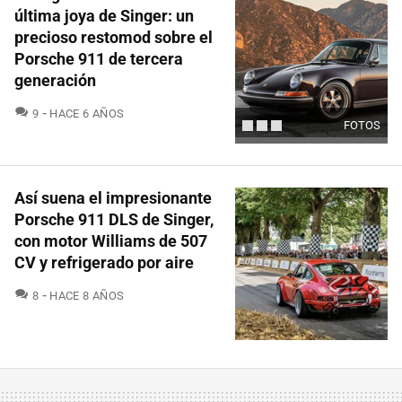
última joya de Singer: un
precioso restomod sobre el
Porsche 911 de tercera
generación
COMENTARIOS
9
HACE 6 AÑOS
FOTOS
Así suena el impresionante
Porsche 911 DLS de Singer,
con motor Williams de 507
CV y refrigerado por aire
COMENTARIOS
8
HACE 8 AÑOS