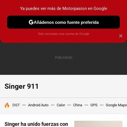
Ya puedes ver más de Motorpasion en Google
MENÚ
NUEVO
Añádenos como fuente preferida
PRUEBAS
COCHES ELÉCTRICOS
OBSERVATORIO
F1
Solo necesitas una cuenta de Google
×
Singer 911
HOY SE HABLA DE
DGT
Android Auto
Calor
China
GPS
Google Maps
Singer ha unido fuerzas con