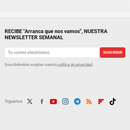
RECIBE "Arranca que nos vamos", NUESTRA
NEWSLETTER SEMANAL
SUSCRIBIR
Suscribiéndote aceptas nuestra
política de privacidad
Síguenos
Twit
Fac
Yout
Inst
Tele
RSS
Flip
Tikt
ter
ebo
ube
agra
gra
boar
ok
ok
m
m
d