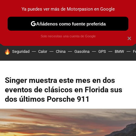
Ya puedes ver más de Motorpasion en Google
PRUEBAS
COCHES ELÉCTRICOS
OBSERVATORIO
F1
Añádenos como fuente preferida
Solo necesitas una cuenta de Google
×
HOY SE HABLA DE
Seguridad
Calor
China
Gasolina
GPS
BMW
F
Singer muestra este mes en dos
eventos de clásicos en Florida sus
dos últimos Porsche 911