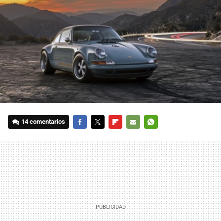
14 comentarios
FACEBOOK
TWITTER
FLIPBOARD
E-
WHATSAPP
MAIL