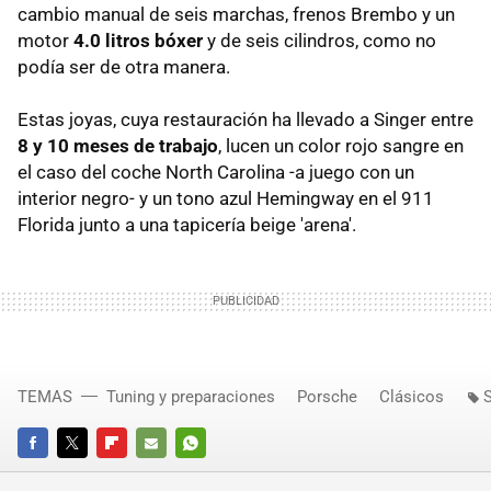
cambio manual de seis marchas, frenos Brembo y un
motor
4.0 litros bóxer
y de seis cilindros, como no
podía ser de otra manera.
Estas joyas, cuya restauración ha llevado a Singer entre
8 y 10 meses de trabajo
, lucen un color rojo sangre en
el caso del coche North Carolina -a juego con un
interior negro- y un tono azul Hemingway en el 911
Florida junto a una tapicería beige 'arena'.
TEMAS
Tuning y preparaciones
Porsche
Clásicos
S
FACEBOOK
TWITTER
FLIPBOARD
E-
WHATSAPP