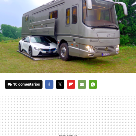
10 comentarios
FACEBOOK
TWITTER
FLIPBOARD
E-
WHATSAPP
MAIL