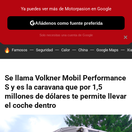
Ya puedes ver más de Motorpasion en Google
PRUEBAS
COCHES ELÉCTRICOS
OBSERVATORIO
F1
Añádenos como fuente preferida
Solo necesitas una cuenta de Google
×
HOY SE HABLA DE
Famosos
Seguridad
Calor
China
Google Maps
Xi
Se llama Volkner Mobil Performance
S y es la caravana que por 1,5
millones de dólares te permite llevar
el coche dentro