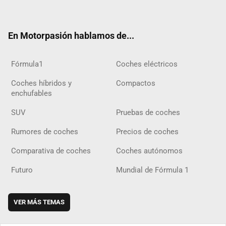
ter
ebo
ube
agra
gra
boar
ok
ok
m
m
d
En Motorpasión hablamos de...
Fórmula1
Coches eléctricos
Coches híbridos y
Compactos
enchufables
SUV
Pruebas de coches
Rumores de coches
Precios de coches
Comparativa de coches
Coches autónomos
Futuro
Mundial de Fórmula 1
VER MÁS TEMAS