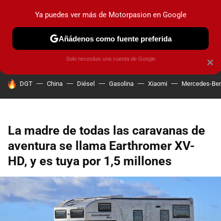
Ya puedes ver más de Motorpasion en Google
PRUEBAS
COCHES ELÉCTRICOS
OBSERVATORIO
F1
Añádenos como fuente preferida
Solo necesitas una cuenta de Google
×
HOY SE HABLA DE
DGT
China
Diésel
Gasolina
Xiaomi
Mercedes-Be
La madre de todas las caravanas de
aventura se llama Earthromer XV-
HD, y es tuya por 1,5 millones