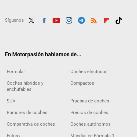
Síguenos
Twit
Fac
Yout
Inst
Tele
RSS
Flip
Tikt
ter
ebo
ube
agra
gra
boar
ok
ok
m
m
d
En Motorpasión hablamos de...
Fórmula1
Coches eléctricos
Coches híbridos y
Compactos
enchufables
SUV
Pruebas de coches
Rumores de coches
Precios de coches
Comparativa de coches
Coches autónomos
Futuro
Mundial de Fórmula 1