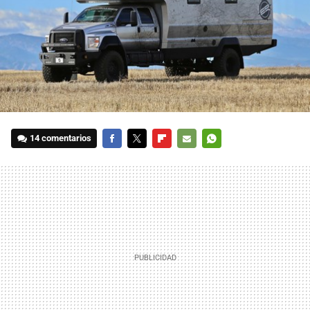
14 comentarios
FACEBOOK
TWITTER
FLIPBOARD
E-
WHATSAPP
MAIL