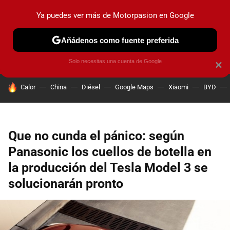
Ya puedes ver más de Motorpasion en Google
PRUEBAS
COCHES ELÉCTRICOS
OBSERVATORIO
F1
Añádenos como fuente preferida
Solo necesitas una cuenta de Google
×
HOY SE HABLA DE
Calor
China
Diésel
Google Maps
Xiaomi
BYD
Que no cunda el pánico: según
Panasonic los cuellos de botella en
la producción del Tesla Model 3 se
solucionarán pronto