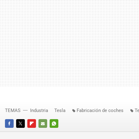
TEMAS
Industria
Tesla
Fabricación de coches
T
FACEBOOK
TWITTER
FLIPBOARD
E-
WHATSAPP