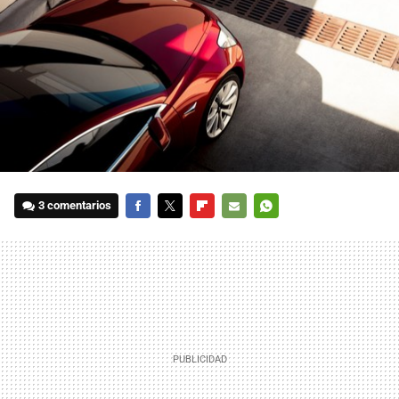
3 comentarios
FACEBOOK
TWITTER
FLIPBOARD
E-
WHATSAPP
MAIL