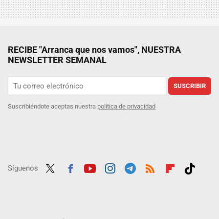
RECIBE "Arranca que nos vamos", NUESTRA
NEWSLETTER SEMANAL
SUSCRIBIR
Suscribiéndote aceptas nuestra
política de privacidad
Síguenos
Twit
Fac
Yout
Inst
Tele
RSS
Flip
Tikt
ter
ebo
ube
agra
gra
boar
ok
ok
m
m
d