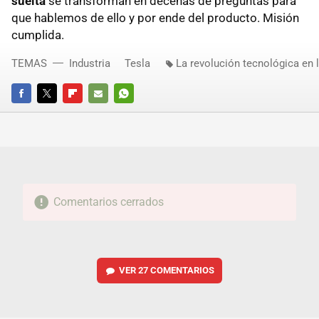
suelta
se transforman en decenas de preguntas para
que hablemos de ello y por ende del producto. Misión
cumplida.
TEMAS
Industria
Tesla
La revolución tecnológica en
FACEBOOK
TWITTER
FLIPBOARD
E-
WHATSAPP
MAIL
Comentarios cerrados
VER
27 COMENTARIOS