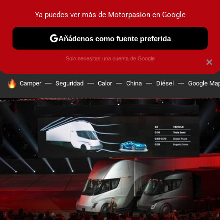
Ya puedes ver más de Motorpasion en Google
PRUEBAS
COCHES ELÉCTRICOS
OBSERVATORIO
F1
Añádenos como fuente preferida
Solo necesitas una cuenta de Google
×
HOY SE HABLA DE
Camper
Seguridad
Calor
China
Diésel
Google Ma