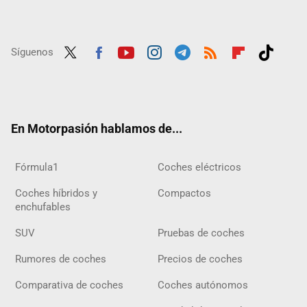
Síguenos
Twit
Fac
Yout
Inst
Tele
RSS
Flip
Tikt
ter
ebo
ube
agra
gra
boar
ok
ok
m
m
d
En Motorpasión hablamos de...
Fórmula1
Coches eléctricos
Coches híbridos y
Compactos
enchufables
SUV
Pruebas de coches
Rumores de coches
Precios de coches
Comparativa de coches
Coches autónomos