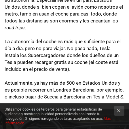
Unidos, donde si bien cogen el avión como nosotros el
metro, también usan el coche para casi todo, donde
todos las distancias son enormes y les encantan los
road trips
.
La autonomía del coche es más que suficiente para el
día a día, pero no para viajar. No pasa nada, Tesla
instala los Supercargadores donde los dueños de un
Tesla pueden recargar gratis su coche (el coste está
incluido en el precio de venta).
Actualmente, ya hay más de 500 en Estados Unidos y
es posible recorrer un Londres-Barcelona, por ejemplo,
o incluso bajar de Suecia a Barcelona en Tesla Model S.
Utilizamos cookies de terceros para generar estadísticas de
audiencia y mostrar publicidad personalizada analizando tu
navegación. Si sigues navegando estarás aceptando su uso.
Más
información