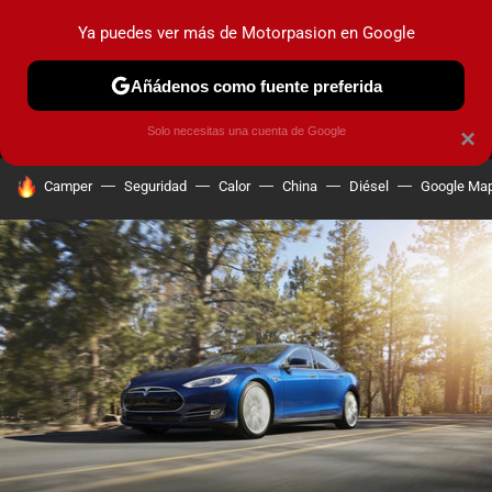
Ya puedes ver más de Motorpasion en Google
MENÚ
NUEVO
Añádenos como fuente preferida
PRUEBAS
COCHES ELÉCTRICOS
OBSERVATORIO
F1
Solo necesitas una cuenta de Google
×
HOY SE HABLA DE
Camper
Seguridad
Calor
China
Diésel
Google Ma