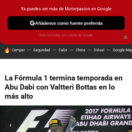
Ya puedes ver más de Motorpasion en Google
PRUEBAS
COCHES ELÉCTRICOS
OBSERVATORIO
F1
Añádenos como fuente preferida
Solo necesitas una cuenta de Google
×
HOY SE HABLA DE
Camper
Seguridad
Calor
China
Diésel
Google Ma
La Fórmula 1 termina temporada en
Abu Dabi con Valtteri Bottas en lo
más alto