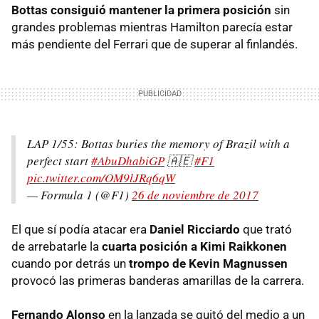
Bottas consiguió mantener la primera posición
sin
grandes problemas mientras Hamilton parecía estar
más pendiente del Ferrari que de superar al finlandés.
LAP 1/55: Bottas buries the memory of Brazil with a
perfect start
#AbuDhabiGP
🇦🇪
#F1
pic.twitter.com/OM9lJRq6qW
— Formula 1 (@F1)
26 de noviembre de 2017
El que sí podía atacar era
Daniel Ricciardo
que trató
de arrebatarle la
cuarta posición a Kimi Raikkonen
cuando por detrás un
trompo de Kevin Magnussen
provocó las primeras banderas amarillas de la carrera.
Fernando Alonso
en la lanzada se quitó del medio a un