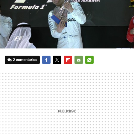
2 comentarios
FACEBOOK
TWITTER
FLIPBOARD
E-
WHATSAPP
MAIL