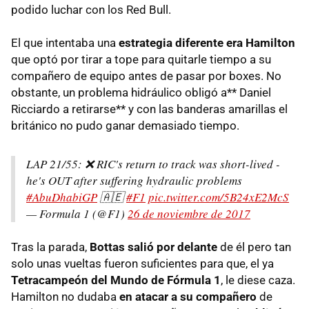
podido luchar con los Red Bull.
El que intentaba una
estrategia diferente era Hamilton
que optó por tirar a tope para quitarle tiempo a su
compañero de equipo antes de pasar por boxes. No
obstante, un problema hidráulico obligó a** Daniel
Ricciardo a retirarse** y con las banderas amarillas el
británico no pudo ganar demasiado tiempo.
LAP 21/55: ❌ RIC's return to track was short-lived -
he's OUT after suffering hydraulic problems
#AbuDhabiGP
🇦🇪
#F1
pic.twitter.com/5B24xE2McS
— Formula 1 (@F1)
26 de noviembre de 2017
Tras la parada,
Bottas salió por delante
de él pero tan
solo unas vueltas fueron suficientes para que, el ya
Tetracampeón del Mundo de Fórmula 1
, le diese caza.
Hamilton no dudaba
en atacar a su compañero
de