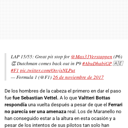
LAP 15/55: Great pit stop for
@Max33Verstappen
(P6)
👏 Dutchman comes back out in P9
#AbuDhabiGP
🇦🇪
#F1
pic.twitter.com/OozisNLPut
— Formula 1 (@F1)
26 de noviembre de 2017
De los hombres de la cabeza el primero en dar el paso
fue
fue Sebastian Vettel.
A lo que
Valtteri Bottas
respondía
una vuelta después a pesar de que el
Ferrari
no parecía ser una amenaza
real. Los de Maranello no
han conseguido estar a la altura en esta ocasión y a
pesar de los intentos de sus pilotos tan solo han