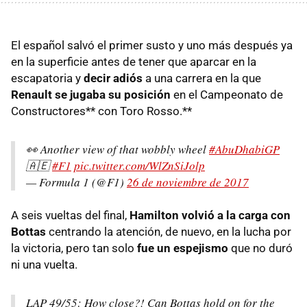
El español salvó el primer susto y uno más después ya
en la superficie antes de tener que aparcar en la
escapatoria y
decir adiós
a una carrera en la que
Renault se jugaba su posición
en el Campeonato de
Constructores** con Toro Rosso.**
👀 Another view of that wobbly wheel
#AbuDhabiGP
🇦🇪
#F1
pic.twitter.com/WlZnSiJolp
— Formula 1 (@F1)
26 de noviembre de 2017
A seis vueltas del final,
Hamilton volvió a la carga con
Bottas
centrando la atención, de nuevo, en la lucha por
la victoria, pero tan solo
fue un espejismo
que no duró
ni una vuelta.
LAP 49/55: How close?! Can Bottas hold on for the