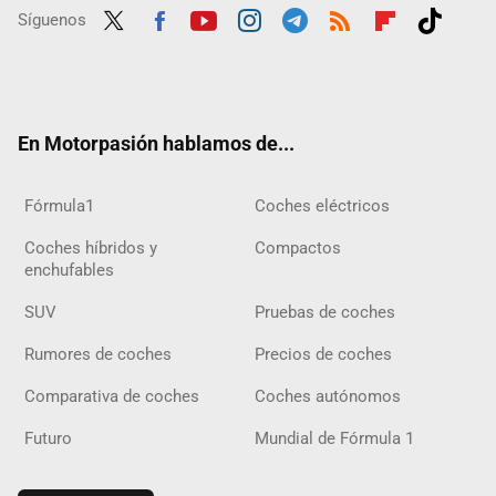
Síguenos
Twit
Fac
Yout
Inst
Tele
RSS
Flip
Tikt
ter
ebo
ube
agra
gra
boar
ok
ok
m
m
d
En Motorpasión hablamos de...
Fórmula1
Coches eléctricos
Coches híbridos y
Compactos
enchufables
SUV
Pruebas de coches
Rumores de coches
Precios de coches
Comparativa de coches
Coches autónomos
Futuro
Mundial de Fórmula 1