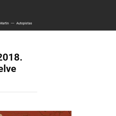
Martin
Autopistas
2018.
elve