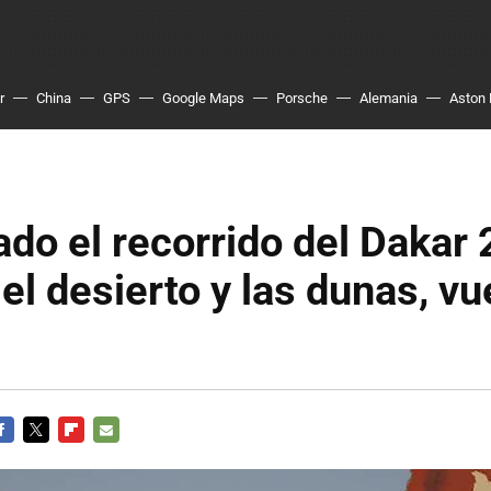
r
China
GPS
Google Maps
Porsche
Alemania
Aston 
do el recorrido del Dakar 
el desierto y las dunas, vu
ACEBOOK
TWITTER
FLIPBOARD
E-
MAIL