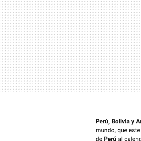
Perú, Bolivia y 
mundo, que est
de
Perú
al calend