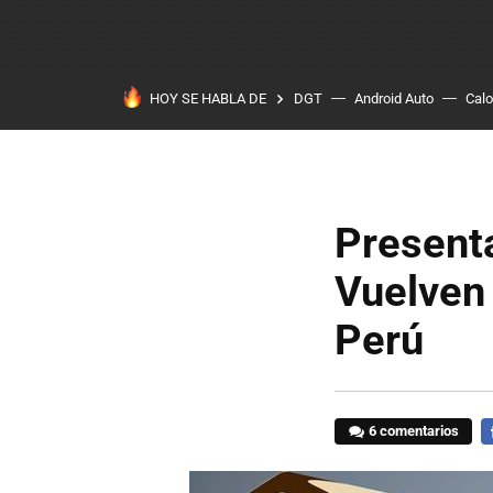
HOY SE HABLA DE
DGT
Android Auto
Calo
Presenta
Vuelven 
Perú
6 comentarios
F