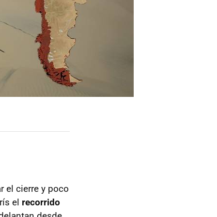
 el cierre y poco
ís el
recorrido
 adelantan desde