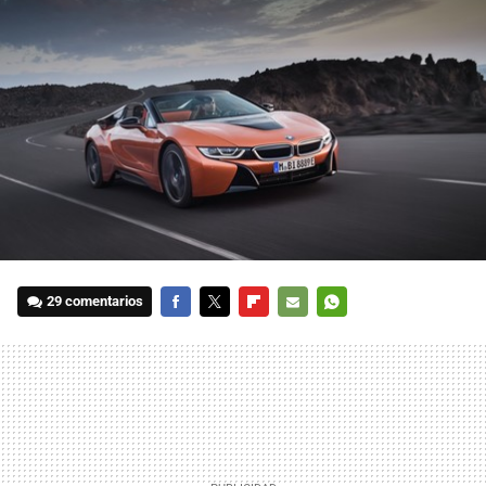
29 comentarios
FACEBOOK
TWITTER
FLIPBOARD
E-
WHATSAPP
MAIL