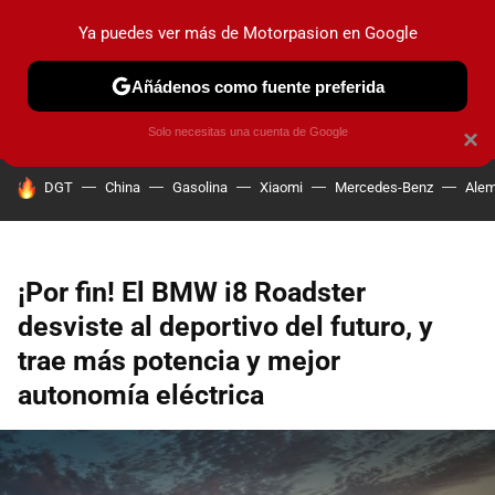
Ya puedes ver más de Motorpasion en Google
PRUEBAS
COCHES ELÉCTRICOS
OBSERVATORIO
F1
Añádenos como fuente preferida
Solo necesitas una cuenta de Google
×
HOY SE HABLA DE
DGT
China
Gasolina
Xiaomi
Mercedes-Benz
Alem
¡Por fin! El BMW i8 Roadster
desviste al deportivo del futuro, y
trae más potencia y mejor
autonomía eléctrica