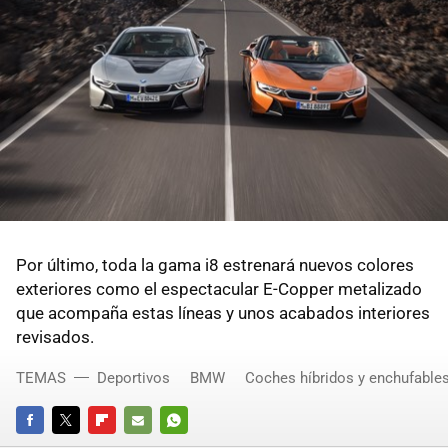
Por último, toda la gama i8 estrenará nuevos colores
exteriores como el espectacular E-Copper metalizado
que acompaña estas líneas y unos acabados interiores
revisados.
TEMAS
Deportivos
BMW
Coches híbridos y enchufable
FACEBOOK
TWITTER
FLIPBOARD
E-
WHATSAPP