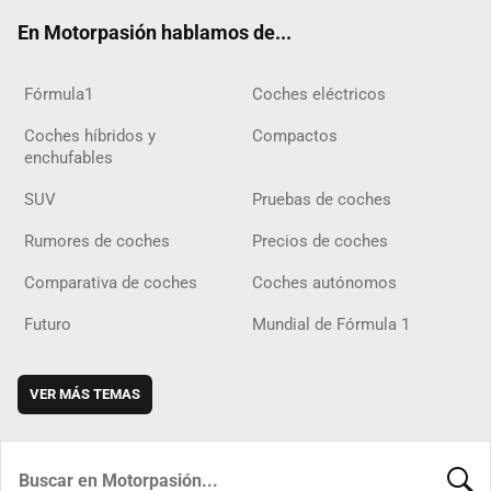
ok
m
m
d
En Motorpasión hablamos de...
Fórmula1
Coches eléctricos
Coches híbridos y
Compactos
enchufables
SUV
Pruebas de coches
Rumores de coches
Precios de coches
Comparativa de coches
Coches autónomos
Futuro
Mundial de Fórmula 1
VER MÁS TEMAS