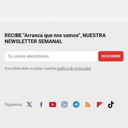
RECIBE "Arranca que nos vamos", NUESTRA
NEWSLETTER SEMANAL
SUSCRIBIR
Suscribiéndote aceptas nuestra
política de privacidad
Síguenos
Twit
Fac
Yout
Inst
Tele
RSS
Flip
Tikt
ter
ebo
ube
agra
gra
boar
ok