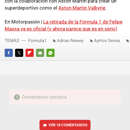
con la colaboración con Aston Martín para crear un
superdeportivo como el
Aston Martin Valkyrie
.
En Motorpasión |
La retirada de la Fórmula 1 de Felipe
Massa ya es oficial (y ahora parece que es en serio)
TEMAS
Fórmula1
Adrian Newey
Ayrton Senna
FACEBOOK
TWITTER
FLIPBOARD
E-
WHATSAPP
MAIL
Comentarios cerrados
VER
18 COMENTARIOS