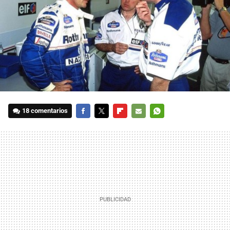
18 comentarios
FACEBOOK
TWITTER
FLIPBOARD
E-
WHATSAPP
MAIL