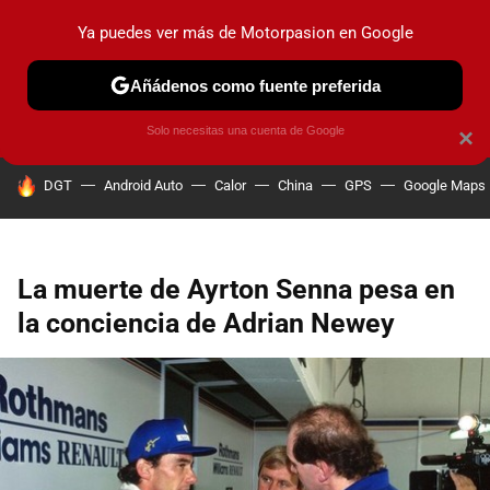
Ya puedes ver más de Motorpasion en Google
PRUEBAS
COCHES ELÉCTRICOS
OBSERVATORIO
F1
Añádenos como fuente preferida
Solo necesitas una cuenta de Google
×
HOY SE HABLA DE
DGT
Android Auto
Calor
China
GPS
Google Maps
La muerte de Ayrton Senna pesa en
la conciencia de Adrian Newey