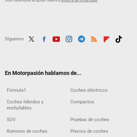
Suscribiéndote aceptas nuestra
política de privacidad
Síguenos
Twit
Fac
Yout
Inst
Tele
RSS
Flip
Tikt
ter
ebo
ube
agra
gra
boar
ok
ok
m
m
d
En Motorpasión hablamos de...
Fórmula1
Coches eléctricos
Coches híbridos y
Compactos
enchufables
SUV
Pruebas de coches
Rumores de coches
Precios de coches