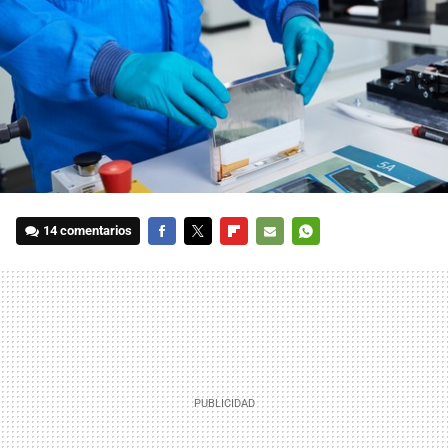
14 comentarios
FACEBOOK
TWITTER
FLIPBOARD
E-
WHATSAPP
MAIL