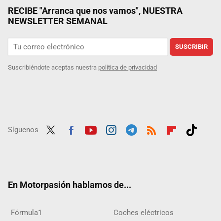
RECIBE "Arranca que nos vamos", NUESTRA
NEWSLETTER SEMANAL
SUSCRIBIR
Suscribiéndote aceptas nuestra
política de privacidad
Síguenos
Twit
Fac
Yout
Inst
Tele
RSS
Flip
Tikt
ter
ebo
ube
agra
gra
boar
ok
ok
m
m
d
En Motorpasión hablamos de...
Fórmula1
Coches eléctricos