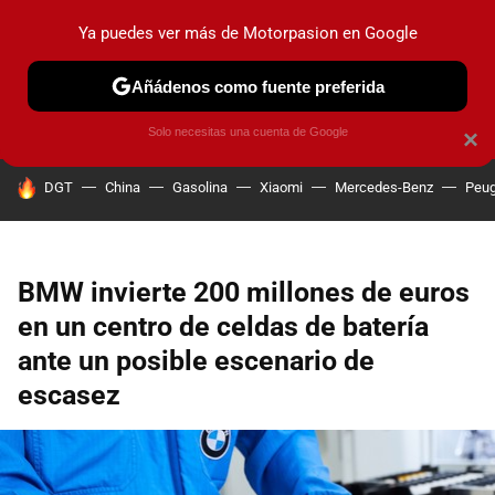
Ya puedes ver más de Motorpasion en Google
PRUEBAS
COCHES ELÉCTRICOS
OBSERVATORIO
F1
Añádenos como fuente preferida
Solo necesitas una cuenta de Google
×
HOY SE HABLA DE
DGT
China
Gasolina
Xiaomi
Mercedes-Benz
Peug
BMW invierte 200 millones de euros
en un centro de celdas de batería
ante un posible escenario de
escasez