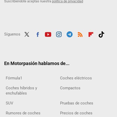
Suscribiéndote aceptas nuestra
política de privacidad
Síguenos
Twit
Fac
Yout
Inst
Tele
RSS
Flip
Tikt
ter
ebo
ube
agra
gra
boar
ok
ok
m
m
d
En Motorpasión hablamos de...
Fórmula1
Coches eléctricos
Coches híbridos y
Compactos
enchufables
SUV
Pruebas de coches
Rumores de coches
Precios de coches