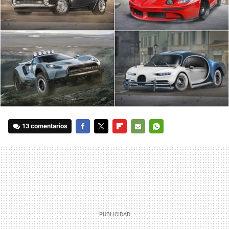
13 comentarios
FACEBOOK
TWITTER
FLIPBOARD
E-
WHATSAPP
MAIL