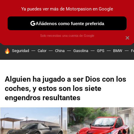
Ya puedes ver más de Motorpasion en Google
PRUEBAS
COCHES ELÉCTRICOS
OBSERVATORIO
F1
Añádenos como fuente preferida
Solo necesitas una cuenta de Google
×
HOY SE HABLA DE
Seguridad
Calor
China
Gasolina
GPS
BMW
F
Alguien ha jugado a ser Dios con los
coches, y estos son los siete
engendros resultantes