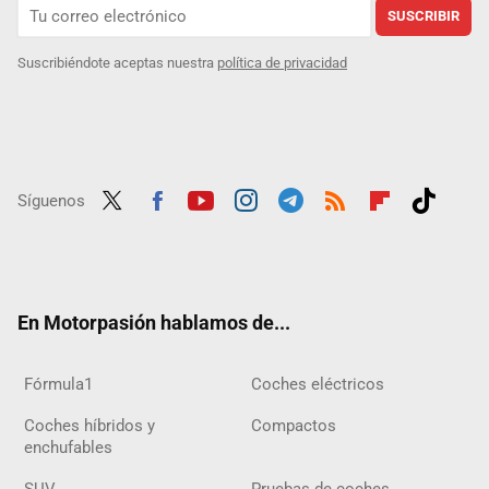
SUSCRIBIR
Suscribiéndote aceptas nuestra
política de privacidad
Síguenos
Twit
Fac
Yout
Inst
Tele
RSS
Flip
Tikt
ter
ebo
ube
agra
gra
boar
ok
ok
m
m
d
En Motorpasión hablamos de...
Fórmula1
Coches eléctricos
Coches híbridos y
Compactos
enchufables
SUV
Pruebas de coches