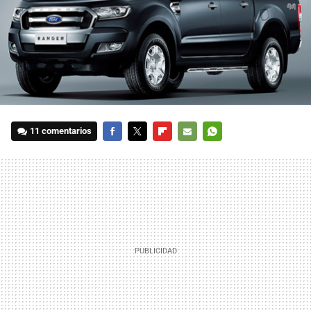
11 comentarios
FACEBOOK
TWITTER
FLIPBOARD
E-
WHATSAPP
MAIL