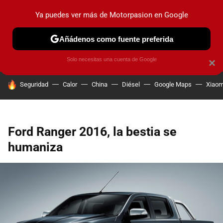
Ya puedes ver más de Motorpasion en Google
PRUEBAS
COCHES ELÉCTRICOS
OBSERVATORIO
F1
Añádenos como fuente preferida
Solo necesitas una cuenta de Google
×
HOY SE HABLA DE
Seguridad
Calor
China
Diésel
Google Maps
Xiaom
Ford Ranger 2016, la bestia se
humaniza