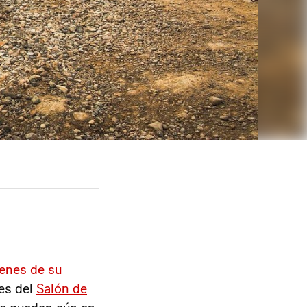
enes de su
tes del
Salón de