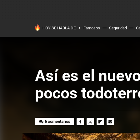
HOY SE HABLA DE
Famosos
Seguridad
Ca
Así es el nuev
pocos todoterr
6 comentarios
FACEBOOK
TWITTER
FLIPBOARD
E-
MAIL