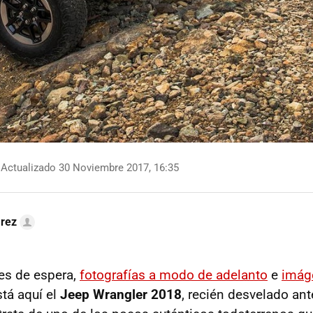
Actualizado 30 Noviembre 2017, 16:35
arez
s de espera,
fotografías a modo de adelanto
e
imág
está aquí el
Jeep Wrangler 2018
, recién desvelado an