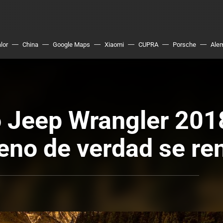
lor
China
Google Maps
Xiaomi
CUPRA
Porsche
Ale
o Jeep Wrangler 2018
eno de verdad se re