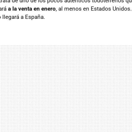
 trata de uno de los pocos auténticos todoterrenos q
ará
a la venta en enero
, al menos en Estados Unido
llegará a España.