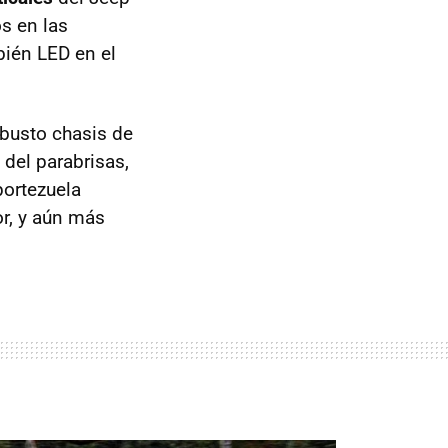
s en las
bién LED en el
obusto chasis de
del parabrisas,
portezuela
r, y aún más