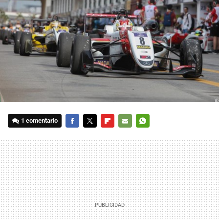
1 comentario
FACEBOOK
TWITTER
FLIPBOARD
E-
WHATSAPP
MAIL