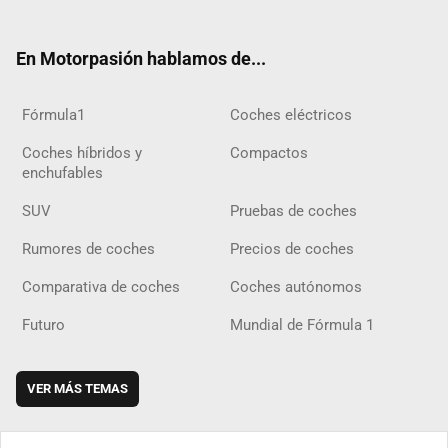
ter
ebo
ube
agra
gra
boar
ok
ok
m
m
d
En Motorpasión hablamos de...
Fórmula1
Coches eléctricos
Coches híbridos y
Compactos
enchufables
SUV
Pruebas de coches
Rumores de coches
Precios de coches
Comparativa de coches
Coches autónomos
Futuro
Mundial de Fórmula 1
VER MÁS TEMAS