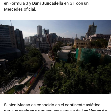
en Fórmula 3 y
Dani Juncadella
en GT con un
Mercedes oficial.
Si bien Macao es conocido en el continente asiático
por sus
casinos
y por ser una especie de
Las Vegas de