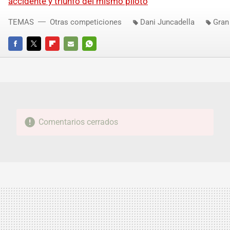
accidente y triunfo del mismo piloto
TEMAS
Otras competiciones
Dani Juncadella
Gran
FACEBOOK
TWITTER
FLIPBOARD
E-
WHATSAPP
MAIL
Comentarios cerrados