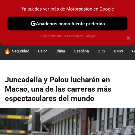
Ya puedes ver más de Motorpasion en Google
PRUEBAS
COCHES ELÉCTRICOS
OBSERVATORIO
F1
Añádenos como fuente preferida
Solo necesitas una cuenta de Google
×
HOY SE HABLA DE
Seguridad
Calor
China
Gasolina
GPS
BMW
F
Juncadella y Palou lucharán en
Macao, una de las carreras más
espectaculares del mundo