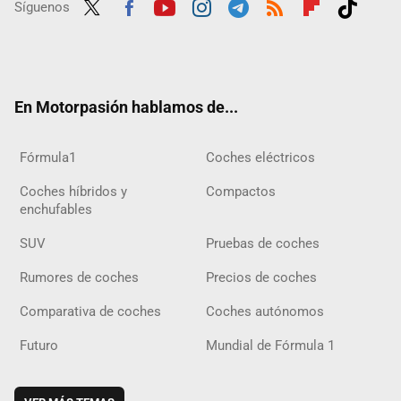
Síguenos
Twit
Fac
Yout
Inst
Tele
RSS
Flip
Tikt
ter
ebo
ube
agra
gra
boar
ok
ok
m
m
d
En Motorpasión hablamos de...
Fórmula1
Coches eléctricos
Coches híbridos y
Compactos
enchufables
SUV
Pruebas de coches
Rumores de coches
Precios de coches
Comparativa de coches
Coches autónomos
Futuro
Mundial de Fórmula 1