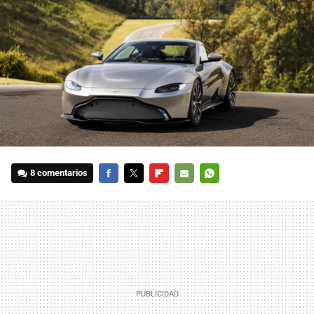
8 comentarios
FACEBOOK
TWITTER
FLIPBOARD
E-
WHATSAPP
MAIL