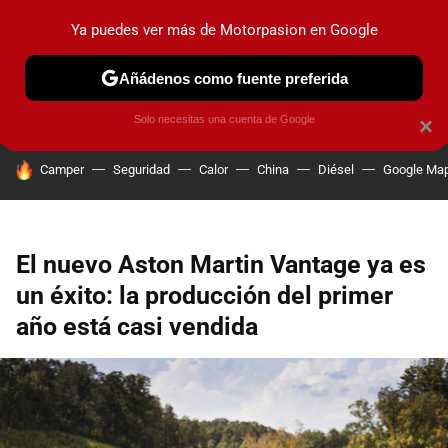
Ya puedes ver más de Motorpasion en Google
PRUEBAS
COCHES ELÉCTRICOS
OBSERVATORIO
F1
Añádenos como fuente preferida
Solo necesitas una cuenta de Google
×
HOY SE HABLA DE
Camper
Seguridad
Calor
China
Diésel
Google Ma
El nuevo Aston Martin Vantage ya es
un éxito: la producción del primer
año está casi vendida