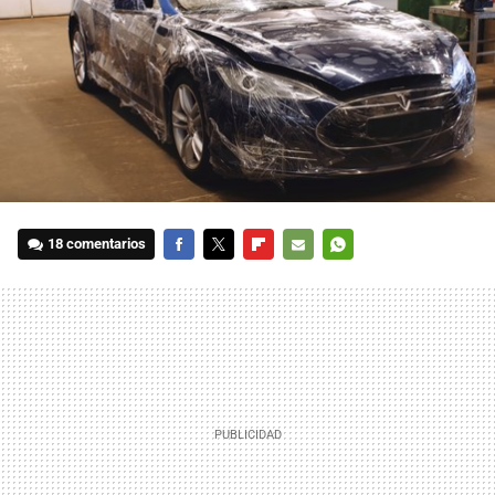
18 comentarios
FACEBOOK
TWITTER
FLIPBOARD
E-
WHATSAPP
MAIL