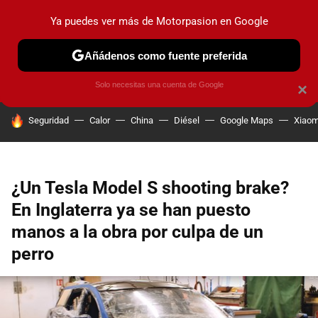
Ya puedes ver más de Motorpasion en Google
PRUEBAS
COCHES ELÉCTRICOS
OBSERVATORIO
F1
Añádenos como fuente preferida
Solo necesitas una cuenta de Google
×
HOY SE HABLA DE
Seguridad
Calor
China
Diésel
Google Maps
Xiaom
¿Un Tesla Model S shooting brake?
En Inglaterra ya se han puesto
manos a la obra por culpa de un
perro