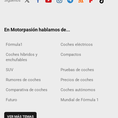
Síguenos
Twit
Fac
Yout
Inst
Tele
RSS
Flip
Tikt
ter
ebo
ube
agra
gra
boar
ok
ok
m
m
d
En Motorpasión hablamos de...
Fórmula1
Coches eléctricos
Coches híbridos y
Compactos
enchufables
SUV
Pruebas de coches
Rumores de coches
Precios de coches
Comparativa de coches
Coches autónomos
Futuro
Mundial de Fórmula 1
VER MÁS TEMAS