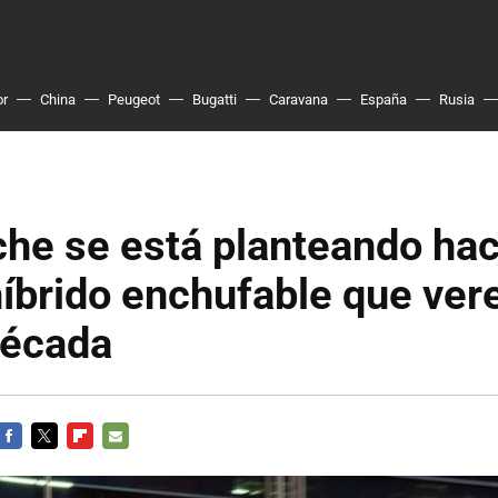
or
China
Peugeot
Bugatti
Caravana
España
Rusia
che se está planteando hac
íbrido enchufable que ver
década
FACEBOOK
TWITTER
FLIPBOARD
E-
MAIL