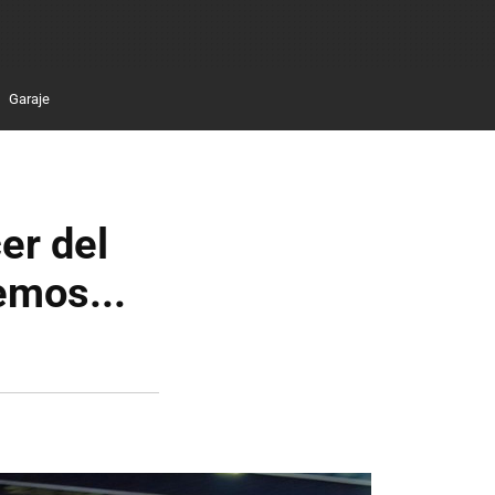
Garaje
er del
emos...