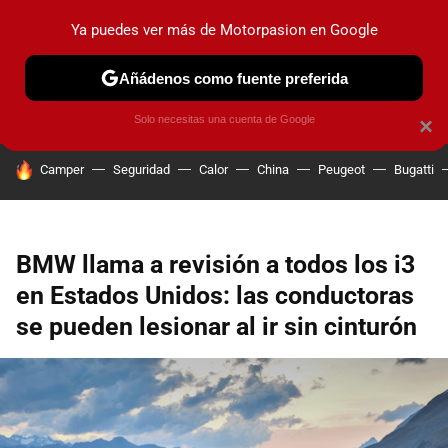
Ya puedes ver más de Motorpasion en Google
PRUEBAS
COCHES ELÉCTRICOS
OBSERVATORIO
F1
Añádenos como fuente preferida
Solo necesitas una cuenta de Google
×
HOY SE HABLA DE
Camper
Seguridad
Calor
China
Peugeot
Bugatti
BMW llama a revisión a todos los i3
en Estados Unidos: las conductoras
se pueden lesionar al ir sin cinturón