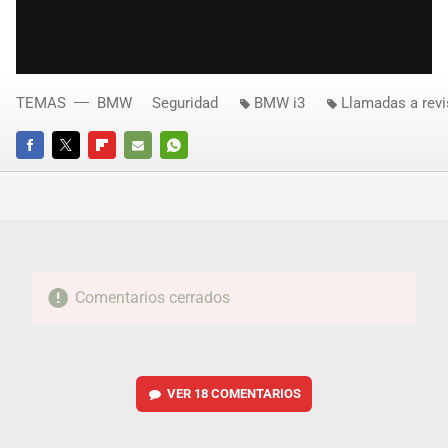
TEMAS
BMW
Seguridad
BMW i3
Llamadas a revi
FACEBOOK
TWITTER
FLIPBOARD
E-
WHATSAPP
MAIL
Comentarios cerrados
VER
18 COMENTARIOS