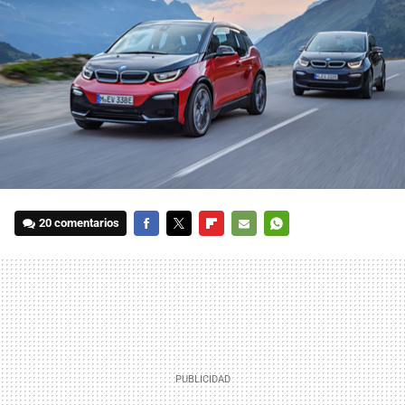
20 comentarios
FACEBOOK
TWITTER
FLIPBOARD
E-
WHATSAPP
MAIL