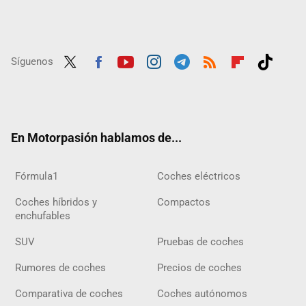
Síguenos
Twit
Fac
Yout
Inst
Tele
RSS
Flip
Tikt
ter
ebo
ube
agra
gra
boar
ok
ok
m
m
d
En Motorpasión hablamos de...
Fórmula1
Coches eléctricos
Coches híbridos y
Compactos
enchufables
SUV
Pruebas de coches
Rumores de coches
Precios de coches
Comparativa de coches
Coches autónomos