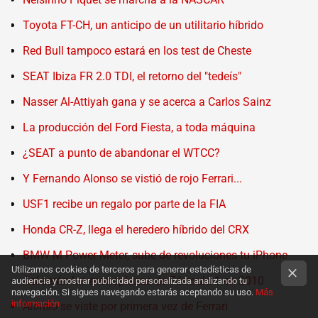
Toyota FT-CH, un anticipo de un utilitario híbrido
Red Bull tampoco estará en los test de Cheste
SEAT Ibiza FR 2.0 TDI, el retorno del "tedeís"
Nasser Al-Attiyah gana y se acerca a Carlos Sainz
La producción del Ford Fiesta, a toda máquina
¿SEAT a punto de abandonar el WTCC?
Y Fernando Alonso se vistió de rojo Ferrari...
USF1 recibe un regalo por parte de la FIA
Honda CR-Z, llega el heredero híbrido del CRX
BMW M Power Meter, sube de revoluciones tu iPhone
Utilizamos cookies de terceros para generar estadísticas de
Así serán los monoplazas de Fórmula 1 en 2010
audiencia y mostrar publicidad personalizada analizando tu
navegación. Si sigues navegando estarás aceptando su uso.
Más
información
Alonso se viste por primera vez de Ferrari