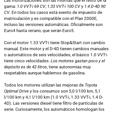
Las motorizaciones son las mismas que el resto de la
gama:
1.0 VVT-i 69 CV
,
1.33 VVT-i 100 CV
y
1.4 D-4D 90
CV
. En todos los casos está exento de impuesto de
matriculación y es compatible con el Plan 2000E,
incluso las versiones automáticas. Oficialmente son
Euro4 hasta verano, que serán Euro5.
Con el motor 1.33 VVT-i tiene Stop&Start con cambio
manual. Este motor y el D-4D tienen cambios manuales
o automáticos de seis velocidades, el básico 1.0 VVT-i
tiene cinco velocidades.
Los motores gastan poco y el
depósito es de 42 litros
, tiene autonomías muy
respetables aunque hablemos de gasolina.
Todos los motores utilizan las mejoras de
Toyota
Optimal Drive
y los consumos son 5,0 l/100 km, 5,1
l/100 km y 4,1 l/100 km (1.0 VVT-i, 1.33 VVT-i, 1.4 D-
4D). Las versiones diesel tiene filtro de partículas de
serie. Curiosamente, los automáticos homologan los