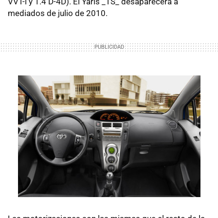
VVT-i y 1.4 D-4D). El Yaris _TS_ desaparecerá a
mediados de julio de 2010.