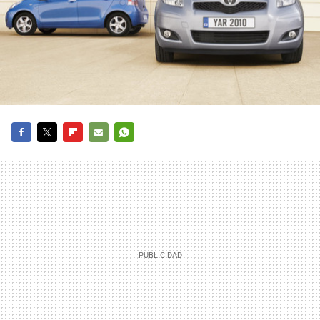
FACEBOOK
TWITTER
FLIPBOARD
E-
WHATSAPP
MAIL