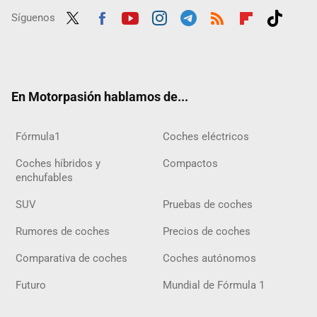
Síguenos
Twit
Fac
Yout
Inst
Tele
RSS
Flip
Tikt
ter
ebo
ube
agra
gra
boar
ok
ok
m
m
d
En Motorpasión hablamos de...
Fórmula1
Coches eléctricos
Coches híbridos y
Compactos
enchufables
SUV
Pruebas de coches
Rumores de coches
Precios de coches
Comparativa de coches
Coches autónomos
Futuro
Mundial de Fórmula 1