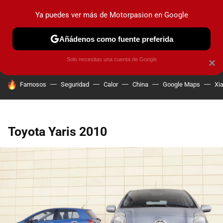
Ya puedes ver más de Motorpasion en Google
PRUEBAS
COCHES ELÉCTRICOS
OBSERVATORIO
F1
Añádenos como fuente preferida
Solo necesitas una cuenta de Google
×
HOY SE HABLA DE
Famosos
Seguridad
Calor
China
Google Maps
Xi
Toyota Yaris 2010