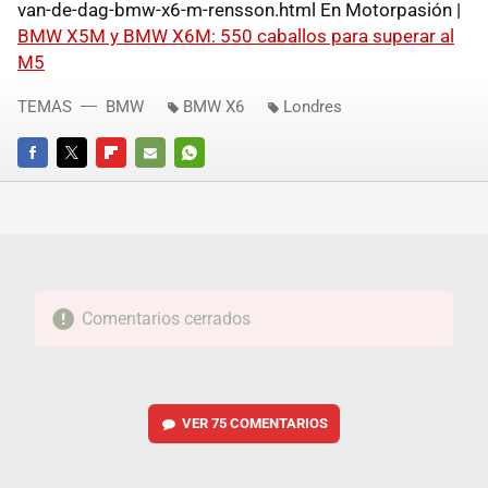
van-de-dag-bmw-x6-m-rensson.html En Motorpasión |
BMW X5M y BMW X6M: 550 caballos para superar al
M5
TEMAS
BMW
BMW X6
Londres
FACEBOOK
TWITTER
FLIPBOARD
E-
WHATSAPP
MAIL
Comentarios cerrados
VER
75 COMENTARIOS