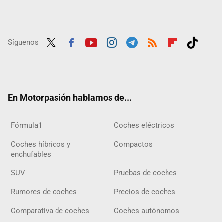
Síguenos
Twit
Fac
Yout
Inst
Tele
RSS
Flip
Tikt
ter
ebo
ube
agra
gra
boar
ok
ok
m
m
d
En Motorpasión hablamos de...
Fórmula1
Coches eléctricos
Coches híbridos y
Compactos
enchufables
SUV
Pruebas de coches
Rumores de coches
Precios de coches
Comparativa de coches
Coches autónomos