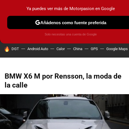
Ya puedes ver más de Motorpasion en Google
MENÚ
NUEVO
Añádenos como fuente preferida
PRUEBAS
COCHES ELÉCTRICOS
OBSERVATORIO
F1
Solo necesitas una cuenta de Google
HOY SE HABLA DE
DGT
Android Auto
Calor
China
GPS
Google Maps
BMW X6 M por Rensson, la moda de
la calle