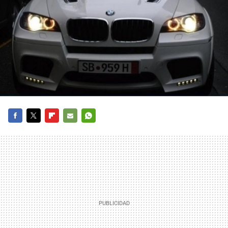
FACEBOOK
TWITTER
FLIPBOARD
E-
WHATSAPP
MAIL