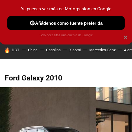
Ya puedes ver más de Motorpasion en Google
PRUEBAS
COCHES ELÉCTRICOS
OBSERVATORIO
F1
Añádenos como fuente preferida
Solo necesitas una cuenta de Google
×
HOY SE HABLA DE
DGT
China
Gasolina
Xiaomi
Mercedes-Benz
Alem
Ford Galaxy 2010