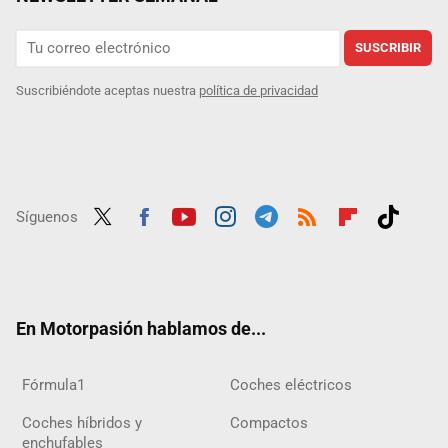
SUSCRIBIR
Suscribiéndote aceptas nuestra
política de privacidad
Síguenos
Twit
Fac
Yout
Inst
Tele
RSS
Flip
Tikt
ter
ebo
ube
agra
gra
boar
ok
ok
m
m
d
En Motorpasión hablamos de...
Fórmula1
Coches eléctricos
Coches híbridos y
Compactos
enchufables