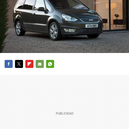
FACEBOOK
TWITTER
FLIPBOARD
E-
WHATSAPP
MAIL