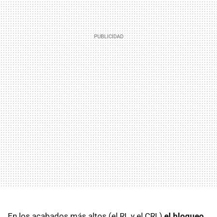
En los acabados más altos (el RL y el
CRL
)
el bloqueo