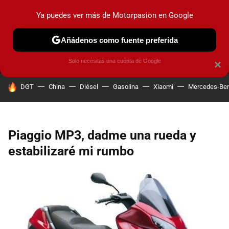
Ya puedes ver más de Motorpasion en Google
MENÚ
NUEVO
Añádenos como fuente preferida
PRUEBAS
COCHES ELÉCTRICOS
OBSERVATORIO
F1
Solo necesitas una cuenta de Google
×
HOY SE HABLA DE
DGT
China
Diésel
Gasolina
Xiaomi
Mercedes-Be
Piaggio MP3, dadme una rueda y
estabilizaré mi rumbo