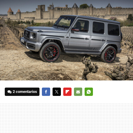
2 comentarios
FACEBOOK
TWITTER
FLIPBOARD
E-
WHATSAPP
MAIL