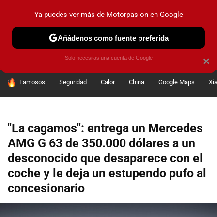
Ya puedes ver más de Motorpasion en Google
PRUEBAS
COCHES ELÉCTRICOS
OBSERVATORIO
F1
Añádenos como fuente preferida
Solo necesitas una cuenta de Google
×
HOY SE HABLA DE
Famosos
Seguridad
Calor
China
Google Maps
Xi
"La cagamos": entrega un Mercedes
AMG G 63 de 350.000 dólares a un
desconocido que desaparece con el
coche y le deja un estupendo pufo al
concesionario