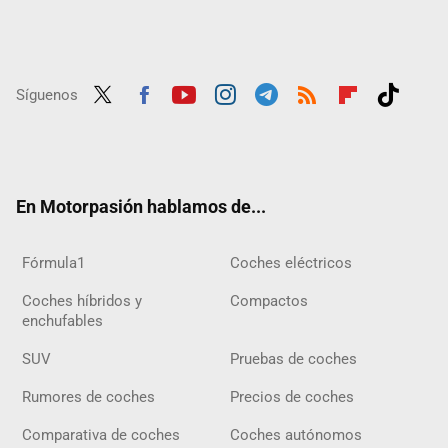
Síguenos
Twit
Fac
Yout
Inst
Tele
RSS
Flip
Tikt
ter
ebo
ube
agra
gra
boar
ok
ok
m
m
d
En Motorpasión hablamos de...
Fórmula1
Coches eléctricos
Coches híbridos y
Compactos
enchufables
SUV
Pruebas de coches
Rumores de coches
Precios de coches
Comparativa de coches
Coches autónomos