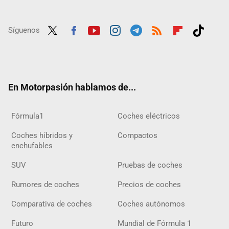
Síguenos
Twit
Fac
Yout
Inst
Tele
RSS
Flip
Tikt
ter
ebo
ube
agra
gra
boar
ok
ok
m
m
d
En Motorpasión hablamos de...
Fórmula1
Coches eléctricos
Coches híbridos y
Compactos
enchufables
SUV
Pruebas de coches
Rumores de coches
Precios de coches
Comparativa de coches
Coches autónomos
Futuro
Mundial de Fórmula 1