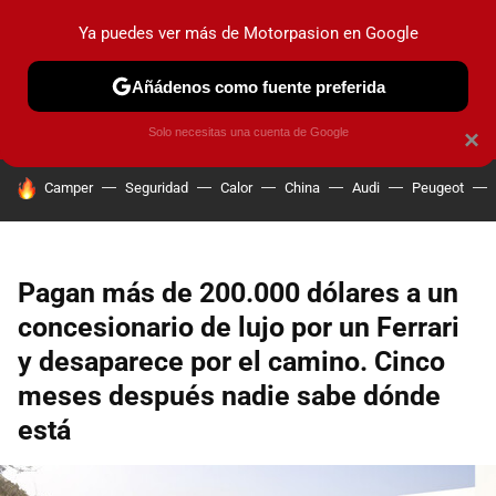
Ya puedes ver más de Motorpasion en Google
PRUEBAS
COCHES ELÉCTRICOS
OBSERVATORIO
F1
Añádenos como fuente preferida
Solo necesitas una cuenta de Google
×
HOY SE HABLA DE
Camper
Seguridad
Calor
China
Audi
Peugeot
Pagan más de 200.000 dólares a un
concesionario de lujo por un Ferrari
y desaparece por el camino. Cinco
meses después nadie sabe dónde
está