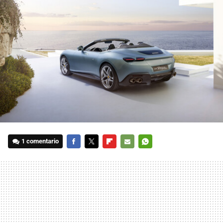
1 comentario
FACEBOOK
TWITTER
FLIPBOARD
E-
WHATSAPP
MAIL