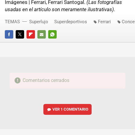
Imágenes | Ferrari, Ferrari Santogal.
(Las fotografías
usadas en el artículo son meramente ilustrativas).
TEMAS
Superlujo
Superdeportivos
Ferrari
Conce
FACEBOOK
TWITTER
FLIPBOARD
E-
WHATSAPP
MAIL
Comentarios cerrados
VER
1 COMENTARIO