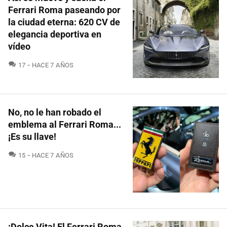
Ferrari Roma paseando por
la ciudad eterna: 620 CV de
elegancia deportiva en
vídeo
COMENTARIOS
17
HACE 7 AÑOS
No, no le han robado el
emblema al Ferrari Roma...
¡Es su llave!
COMENTARIOS
15
HACE 7 AÑOS
¡Dolce Vita! El Ferrari Roma