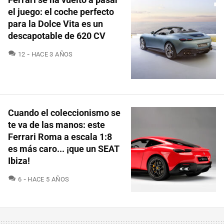
el juego: el coche perfecto
para la Dolce Vita es un
descapotable de 620 CV
COMENTARIOS
12
HACE 3 AÑOS
Cuando el coleccionismo se
te va de las manos: este
Ferrari Roma a escala 1:8
es más caro... ¡que un SEAT
Ibiza!
COMENTARIOS
6
HACE 5 AÑOS