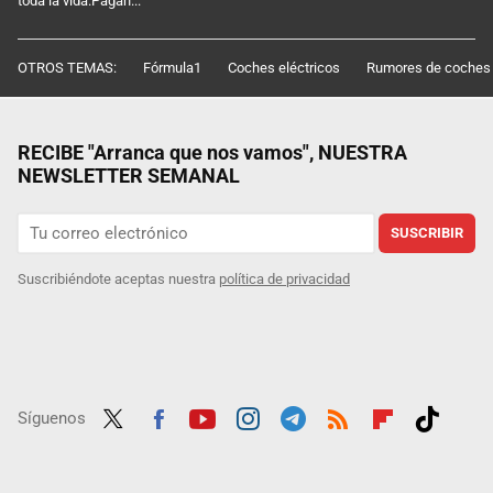
toda la vida.Pagan...
OTROS TEMAS:
Fórmula1
Coches eléctricos
Rumores de coches
RECIBE "Arranca que nos vamos", NUESTRA
NEWSLETTER SEMANAL
SUSCRIBIR
Suscribiéndote aceptas nuestra
política de privacidad
Síguenos
Twit
Fac
Yout
Inst
Tele
RSS
Flip
Tikt
ter
ebo
ube
agra
gra
boar
ok