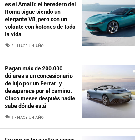
es el Amalfi: el heredero del
Roma sigue siendo un
elegante V8, pero con un
volante con botones de toda
la vida
COMENTARIOS
2
HACE UN AÑO
Pagan más de 200.000
dólares a un concesionario
de lujo por un Ferrari y
desaparece por el camino.
Cinco meses después nadie
sabe dónde está
COMENTARIOS
1
HACE UN AÑO
Ferrari se ha vuelto a pasar