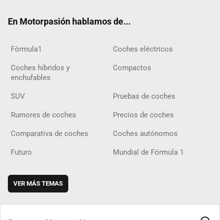
ok
m
m
d
En Motorpasión hablamos de...
Fórmula1
Coches eléctricos
Coches híbridos y
Compactos
enchufables
SUV
Pruebas de coches
Rumores de coches
Precios de coches
Comparativa de coches
Coches autónomos
Futuro
Mundial de Fórmula 1
VER MÁS TEMAS