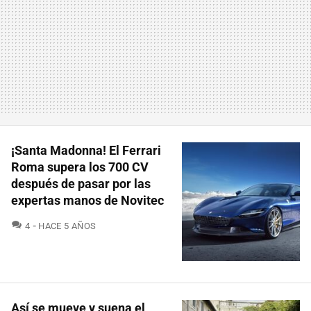
¡Santa Madonna! El Ferrari
Roma supera los 700 CV
después de pasar por las
expertas manos de Novitec
COMENTARIOS
4
HACE 5 AÑOS
Así se mueve y suena el