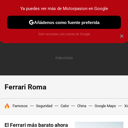
Ya puedes ver más de Motorpasion en Google
PRUEBAS
COCHES ELÉCTRICOS
OBSERVATORIO
F1
Añádenos como fuente preferida
Solo necesitas una cuenta de Google
×
Ferrari Roma
HOY SE HABLA DE
Famosos
Seguridad
Calor
China
Google Maps
Xi
El Ferrari más barato ahora