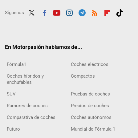
Síguenos
Twit
Fac
Yout
Inst
Tele
RSS
Flip
Tikt
ter
ebo
ube
agra
gra
boar
ok
ok
m
m
d
En Motorpasión hablamos de...
Fórmula1
Coches eléctricos
Coches híbridos y
Compactos
enchufables
SUV
Pruebas de coches
Rumores de coches
Precios de coches
Comparativa de coches
Coches autónomos
Futuro
Mundial de Fórmula 1