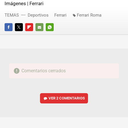
Imágenes | Ferrari
TEMAS
Deportivos
Ferrari
Ferrari Roma
FACEBOOK
TWITTER
FLIPBOARD
E-
WHATSAPP
MAIL
Comentarios cerrados
VER
2 COMENTARIOS