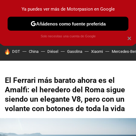
Ya puedes ver más de Motorpasion en Google
PRUEBAS
COCHES ELÉCTRICOS
OBSERVATORIO
F1
Añádenos como fuente preferida
Solo necesitas una cuenta de Google
×
HOY SE HABLA DE
DGT
China
Diésel
Gasolina
Xiaomi
Mercedes-Be
El Ferrari más barato ahora es el
Amalfi: el heredero del Roma sigue
siendo un elegante V8, pero con un
volante con botones de toda la vida