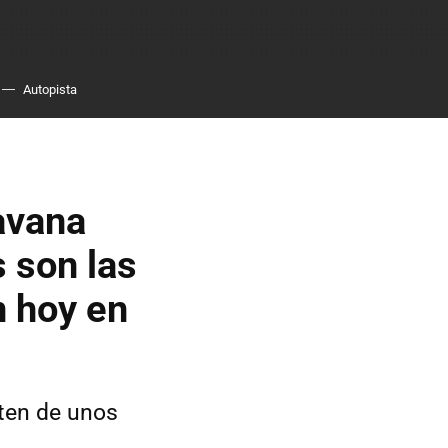
Autopista
avana
s son las
n hoy en
ten de unos