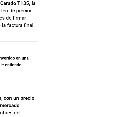
 Carado T135, la
rten de precios
es de firmar,
a factura final.
nvertido en una
ie entiende
s,
con un precio
l mercado
mbres del