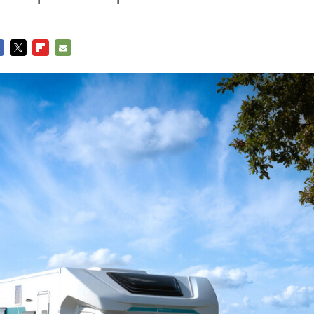
CEBOOK
TWITTER
FLIPBOARD
E-
MAIL