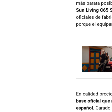
más barata posib
Sun Living C65 
oficiales de fabr
porque el equipa
En calidad-preci
base oficial qu
español
. Carado