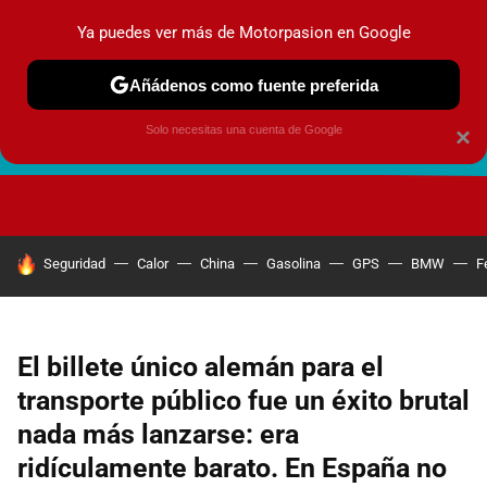
Ya puedes ver más de Motorpasion en Google
Añádenos como fuente preferida
Solo necesitas una cuenta de Google
×
FUTURO URBANO
EN MOVIMIENTO
ENERGÍA
SEGURI
HOY SE HABLA DE
Seguridad
Calor
China
Gasolina
GPS
BMW
F
El billete único alemán para el
transporte público fue un éxito brutal
nada más lanzarse: era
ridículamente barato. En España no