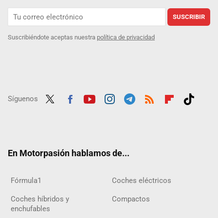
SUSCRIBIR
Suscribiéndote aceptas nuestra
política de privacidad
Síguenos
Twit
Fac
Yout
Inst
Tele
RSS
Flip
Tikt
ter
ebo
ube
agra
gra
boar
ok
ok
m
m
d
En Motorpasión hablamos de...
Fórmula1
Coches eléctricos
Coches híbridos y
Compactos
enchufables