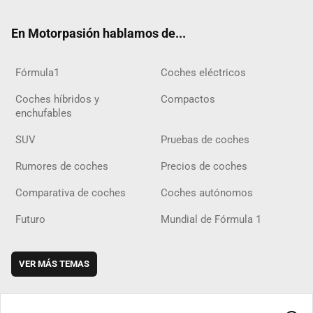
ok
m
m
d
En Motorpasión hablamos de...
Fórmula1
Coches eléctricos
Coches híbridos y
Compactos
enchufables
SUV
Pruebas de coches
Rumores de coches
Precios de coches
Comparativa de coches
Coches autónomos
Futuro
Mundial de Fórmula 1
VER MÁS TEMAS