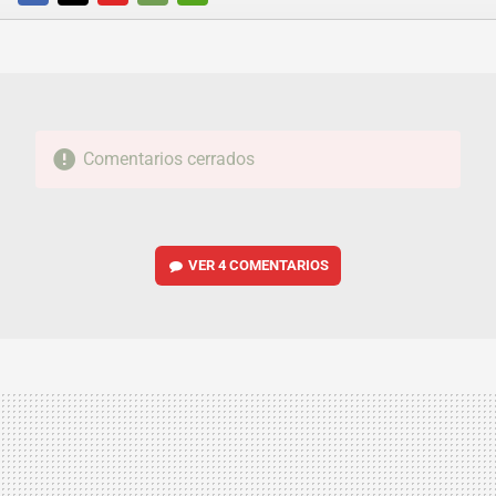
FACEBOOK
TWITTER
FLIPBOARD
E-
WHATSAPP
MAIL
Comentarios cerrados
VER
4 COMENTARIOS