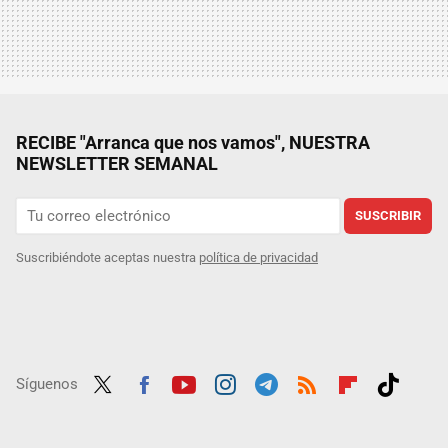
RECIBE "Arranca que nos vamos", NUESTRA
NEWSLETTER SEMANAL
SUSCRIBIR
Suscribiéndote aceptas nuestra
política de privacidad
Síguenos
Twit
Fac
Yout
Inst
Tele
RSS
Flip
Tikt
ter
ebo
ube
agra
gra
boar
ok