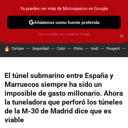
Ya puedes ver más de Motorpasion en Google
PRUEBAS
COCHES ELÉCTRICOS
OBSERVATORIO
F1
Añádenos como fuente preferida
Solo necesitas una cuenta de Google
×
HOY SE HABLA DE
Camper
Seguridad
Calor
China
Audi
Peugeot
El túnel submarino entre España y
Marruecos siempre ha sido un
imposible de gasto millonario. Ahora
la tuneladora que perforó los túneles
de la M-30 de Madrid dice que es
viable