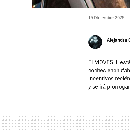
15 Diciembre 2025
Alejandra 
El MOVES III est
coches enchufab
incentivos recié
y se irá prorrog