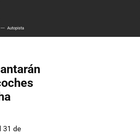
Autopista
lantarán
coches
 ha
l 31 de