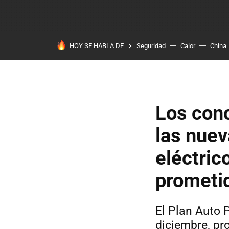
HOY SE HABLA DE
Seguridad
Calor
China
Los conc
las nuev
eléctric
prometid
El Plan Auto 
diciembre, pr