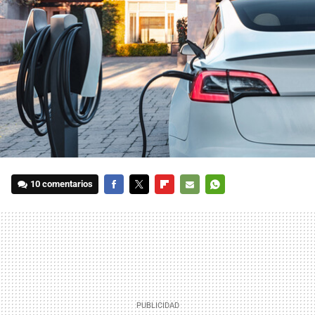
10 comentarios
FACEBOOK
TWITTER
FLIPBOARD
E-
WHATSAPP
MAIL