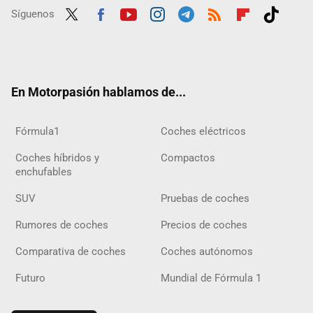
Síguenos
Twit
Fac
Yout
Inst
Tele
RSS
Flip
Tikt
ter
ebo
ube
agra
gra
boar
ok
ok
m
m
d
En Motorpasión hablamos de...
Fórmula1
Coches eléctricos
Coches híbridos y
Compactos
enchufables
SUV
Pruebas de coches
Rumores de coches
Precios de coches
Comparativa de coches
Coches autónomos
Futuro
Mundial de Fórmula 1