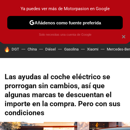
Ya puedes ver más de Motorpasion en Google
PRUEBAS
COCHES ELÉCTRICOS
OBSERVATORIO
F1
Añádenos como fuente preferida
Solo necesitas una cuenta de Google
×
HOY SE HABLA DE
DGT
China
Diésel
Gasolina
Xiaomi
Mercedes-Be
Las ayudas al coche eléctrico se
prorrogan sin cambios, así que
algunas marcas te descuentan el
importe en la compra. Pero con sus
condiciones