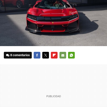
8 comentarios
FACEBOOK
TWITTER
FLIPBOARD
E-
WHATSAPP
MAIL