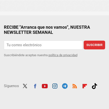
RECIBE "Arranca que nos vamos", NUESTRA
NEWSLETTER SEMANAL
SUSCRIBIR
Suscribiéndote aceptas nuestra
política de privacidad
Síguenos
Twit
Fac
Yout
Inst
Tele
RSS
Flip
Tikt
ter
ebo
ube
agra
gra
boar
ok
ok
m
m
d