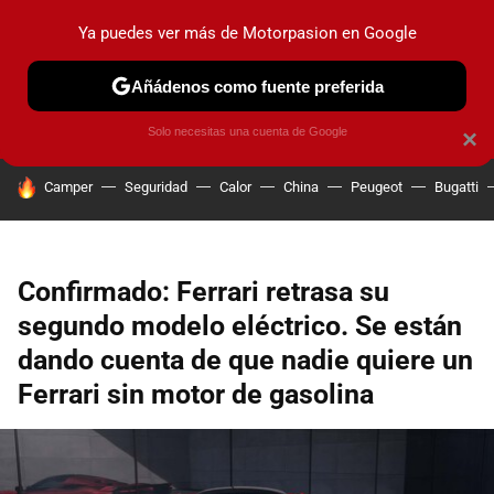
Ya puedes ver más de Motorpasion en Google
PRUEBAS
COCHES ELÉCTRICOS
OBSERVATORIO
F1
Añádenos como fuente preferida
Solo necesitas una cuenta de Google
×
HOY SE HABLA DE
Camper
Seguridad
Calor
China
Peugeot
Bugatti
Confirmado: Ferrari retrasa su
segundo modelo eléctrico. Se están
dando cuenta de que nadie quiere un
Ferrari sin motor de gasolina